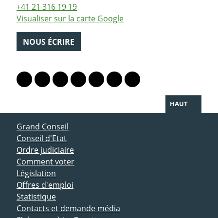
+41 21 316 19 19
Visualiser sur la carte Google
NOUS ÉCRIRE
PARTAGER LA PAGE
Lien vers le profil Mastodon
Lien vers le profil Bluesky
Lien vers le profil Instagram
Lien vers le profil Linkedin
Lien vers le profil Facebook
Lien vers le profil Twitter
Partager par WhatsAp
HAUT
ACCÈS DIRECT
Grand Conseil
Conseil d'Etat
Ordre judiciaire
Comment voter
Législation
Offres d'emploi
Statistique
Contacts et demande média