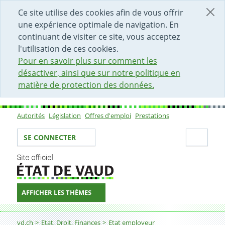
DÉBUT DU CONTENU DE LA PAGE
ACCÈS AU CHAMP DE RECHERCHE
PAGE D'ACCUEIL
FORMULAIRE DE CONTACT
Ce site utilise des cookies afin de vous offrir
une expérience optimale de navigation. En
continuant de visiter ce site, vous acceptez
l'utilisation de ces cookies.
Pour en savoir plus sur comment les
désactiver, ainsi que sur notre politique en
matière de protection des données.
Autorités
Législation
Offres d'emploi
Prestations
Sous-navigation
Votre identité
Secti
SE CONNECTER
AFFICHER LES THÈMES
Fil d'Ariane
Maître-sse généraliste
vd.ch
Etat, Droit, Finances
Etat employeur