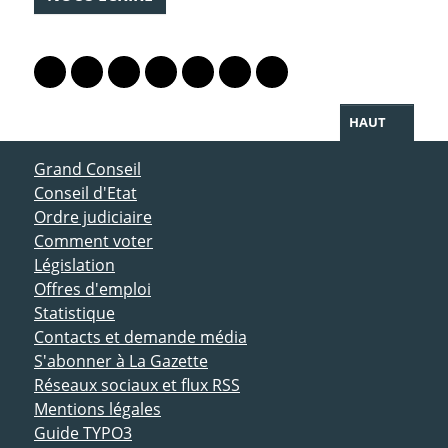
PARTAGER LA PAGE
Lien vers le profil Mastodon
Lien vers le profil Bluesky
Lien vers le profil Instagram
Lien vers le profil Linkedin
Lien vers le profil Facebook
Lien vers le profil Twitter
Partager par WhatsAp
HAUT
ACCÈS DIRECT
Grand Conseil
Conseil d'Etat
Ordre judiciaire
Comment voter
Législation
Offres d'emploi
Statistique
Contacts et demande média
S'abonner à La Gazette
Réseaux sociaux et flux RSS
Mentions légales
Guide TYPO3