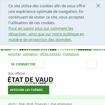
DÉBUT DU CONTENU DE LA PAGE
ACCÈS AU CHAMP DE RECHERCHE
PAGE D'ACCUEIL
FORMULAIRE DE CONTACT
Ce site utilise des cookies afin de vous offrir
une expérience optimale de navigation. En
continuant de visiter ce site, vous acceptez
l'utilisation de ces cookies.
Pour en savoir plus sur comment les
désactiver, ainsi que sur notre politique en
matière de protection des données.
Autorités
Législation
Offres d'emploi
Prestations
Sous-navigation
Votre identité
Secti
SE CONNECTER
AFFICHER LES THÈMES
Fil d'Ariane
Préparateur-trice
vd.ch
Etat, Droit, Finances
Etat employeur