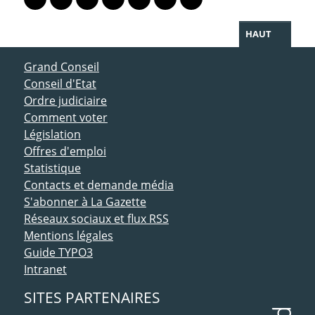
Lien vers le profil Mastodon
Lien vers le profil Bluesky
Lien vers le profil Instagram
Lien vers le profil Linkedin
Lien vers le profil Facebook
Lien vers le profil Twitter
Partager par WhatsAp
HAUT
ACCÈS DIRECT
Grand Conseil
Conseil d'Etat
Ordre judiciaire
Comment voter
Législation
Offres d'emploi
Statistique
Contacts et demande média
S'abonner à La Gazette
Réseaux sociaux et flux RSS
Mentions légales
Guide TYPO3
Intranet
SITES PARTENAIRES