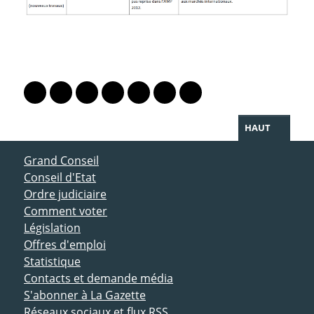
PARTAGER LA PAGE
Lien vers le profil Mastodon
Lien vers le profil Bluesky
Lien vers le profil Instagram
Lien vers le profil Linkedin
Lien vers le profil Facebook
Lien vers le profil Twitter
Partager par WhatsAp
HAUT
ACCÈS DIRECT
Grand Conseil
Conseil d'Etat
Ordre judiciaire
Comment voter
Législation
Offres d'emploi
Statistique
Contacts et demande média
S'abonner à La Gazette
Réseaux sociaux et flux RSS