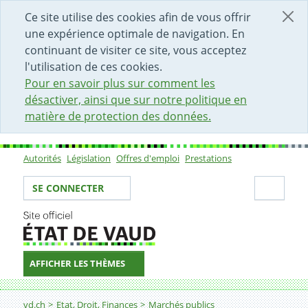
DÉBUT DU CONTENU DE LA PAGE
ACCÈS AU CHAMP DE RECHERCHE
PAGE D'ACCUEIL
FORMULAIRE DE CONTACT
Ce site utilise des cookies afin de vous offrir
une expérience optimale de navigation. En
continuant de visiter ce site, vous acceptez
l'utilisation de ces cookies.
Pour en savoir plus sur comment les
désactiver, ainsi que sur notre politique en
matière de protection des données.
Autorités
Législation
Offres d'emploi
Prestations
Sous-navigation
Votre identité
Secti
SE CONNECTER
AFFICHER LES THÈMES
Fil d'Ariane
Motifs permettant de recourir au gré à gré exceptionne
vd.ch
Etat, Droit, Finances
Marchés publics