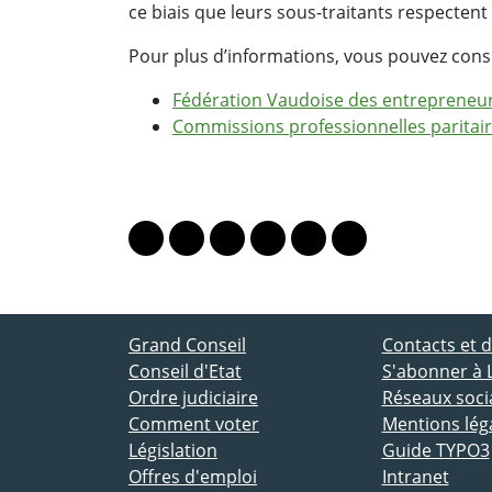
ce biais que leurs sous-traitants respectent 
Pour plus d’informations, vous pouvez consul
Fédération Vaudoise des entrepreneu
Commissions professionnelles paritaire
PARTAGER LA PAGE
Lien vers le profil Mastodon
Lien vers le profil Bluesky
Lien vers le profil Instagram
Lien vers le profil Linkedin
Lien vers le profil Fac
Lien vers le profil
ACCÈS DIRECT
Grand Conseil
Contacts et
Conseil d'Etat
S'abonner à 
Ordre judiciaire
Réseaux socia
Comment voter
Mentions lég
Législation
Guide TYPO3
Offres d'emploi
Intranet