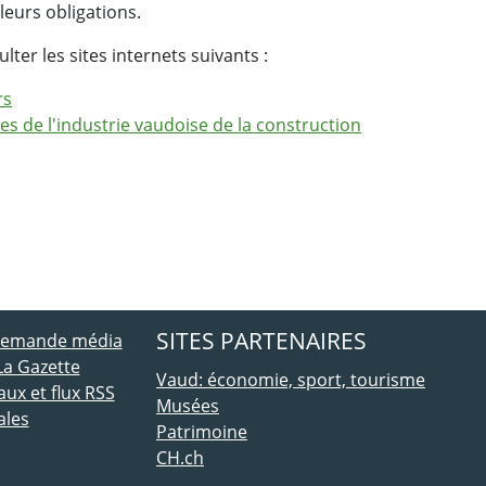
leurs obligations.
ter les sites internets suivants :
rs
s de l'industrie vaudoise de la construction
ebook
 Twitter
SITES PARTENAIRES
 demande média
La Gazette
Vaud: économie, sport, tourisme
ux et flux RSS
Musées
ales
Patrimoine
CH.ch