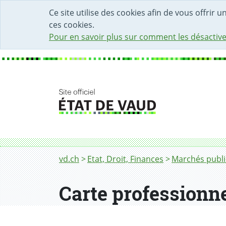
DÉBUT DU CONTENU DE LA PAGE
ACCÈS AU CHAMP DE RECHERCHE
PAGE D'ACCUEIL
FORMULAIRE DE CONTACT
Ce site utilise des cookies afin de vous offrir 
ces cookies.
Pour en savoir plus sur comment les désactive
Fil d'Ariane
Carte professionnelle
vd.ch
Etat, Droit, Finances
Marchés publi
Carte professionne