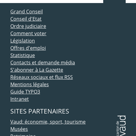
ACCÈS DIRECT
Grand Conseil
Conseil d'Etat
Ordre judiciaire
Comment voter
Législation
Offres d'emploi
Statistique
Contacts et demande média
S'abonner à La Gazette
Réseaux sociaux et flux RSS
Mentions légales
Guide TYPO3
Intranet
SITES PARTENAIRES
Vaud: économie, sport, tourisme
Musées