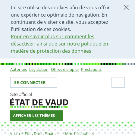
DÉBUT DU CONTENU DE LA PAGE
ACCÈS AU CHAMP DE RECHERCHE
PAGE D'ACCUEIL
FORMULAIRE DE CONTACT
Ce site utilise des cookies afin de vous offrir
une expérience optimale de navigation. En
continuant de visiter ce site, vous acceptez
l'utilisation de ces cookies.
Pour en savoir plus sur comment les
désactiver, ainsi que sur notre politique en
matière de protection des données.
Autorités
Législation
Offres d'emploi
Prestations
Sous-navigation
Votre identité
Secti
SE CONNECTER
AFFICHER LES THÈMES
Fil d'Ariane
20. Est-il possible de corriger des erreurs constatées da
vd.ch
Etat, Droit, Finances
Marchés publics