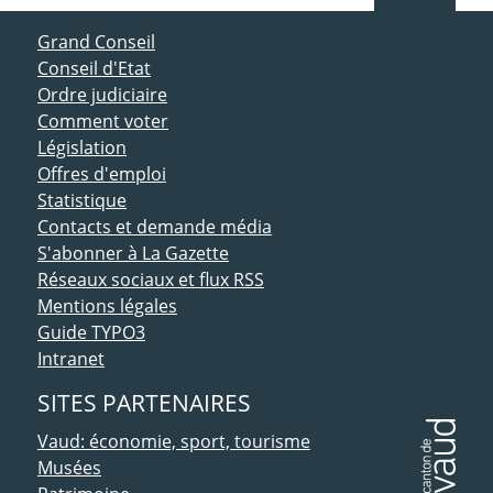
ACCÈS DIRECT
Grand Conseil
Conseil d'Etat
Ordre judiciaire
Comment voter
Législation
Offres d'emploi
Statistique
Contacts et demande média
S'abonner à La Gazette
Réseaux sociaux et flux RSS
Mentions légales
Guide TYPO3
Intranet
SITES PARTENAIRES
Vaud: économie, sport, tourisme
Musées