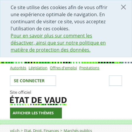
DÉBUT DU CONTENU DE LA PAGE
ACCÈS AU CHAMP DE RECHERCHE
PAGE D'ACCUEIL
FORMULAIRE DE CONTACT
Ce site utilise des cookies afin de vous offrir
une expérience optimale de navigation. En
continuant de visiter ce site, vous acceptez
l'utilisation de ces cookies.
Pour en savoir plus sur comment les
désactiver, ainsi que sur notre politique en
matière de protection des données.
Autorités
Législation
Offres d'emploi
Prestations
Sous-navigation
Votre identité
Secti
SE CONNECTER
AFFICHER LES THÈMES
Fil d'Ariane
6. Quelles sont les règles applicables à la procédure sur
vd.ch
Etat, Droit, Finances
Marchés publics