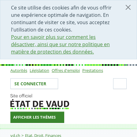
DÉBUT DU CONTENU DE LA PAGE
ACCÈS AU CHAMP DE RECHERCHE
PAGE D'ACCUEIL
FORMULAIRE DE CONTACT
Ce site utilise des cookies afin de vous offrir
une expérience optimale de navigation. En
continuant de visiter ce site, vous acceptez
l'utilisation de ces cookies.
Pour en savoir plus sur comment les
désactiver, ainsi que sur notre politique en
matière de protection des données.
Autorités
Législation
Offres d'emploi
Prestations
Sous-navigation
Votre identité
Secti
SE CONNECTER
AFFICHER LES THÈMES
Fil d'Ariane
vd.ch
Etat, Droit, Finances