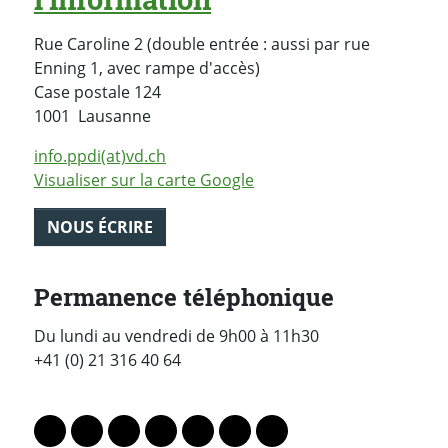
Rue Caroline 2 (double entrée : aussi par rue
Enning 1, avec rampe d'accès)
Case postale
124
Suisse
1001
Lausanne
info.ppdi(at)vd.ch
Visualiser sur la carte Google
NOUS ÉCRIRE
Permanence téléphonique
Du lundi au vendredi de 9h00 à 11h30
+41 (0) 21 316 40 64
PARTAGER LA PAGE
Lien vers le profil Mastodon
Lien vers le profil Bluesky
Lien vers le profil Instagram
Lien vers le profil Linkedin
Lien vers le profil Facebook
Lien vers le profil Twitter
Partager par WhatsAp