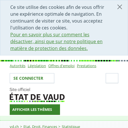
DÉBUT DU CONTENU DE LA PAGE
ACCÈS AU CHAMP DE RECHERCHE
PAGE D'ACCUEIL
FORMULAIRE DE CONTACT
Ce site utilise des cookies afin de vous offrir
une expérience optimale de navigation. En
continuant de visiter ce site, vous acceptez
l'utilisation de ces cookies.
Pour en savoir plus sur comment les
désactiver, ainsi que sur notre politique en
matière de protection des données.
Autorités
Législation
Offres d'emploi
Prestations
Sous-navigation
Votre identité
Secti
SE CONNECTER
AFFICHER LES THÈMES
Fil d'Ariane
Emplois dans la construction
vd.ch
Etat, Droit, Finances
Statistique