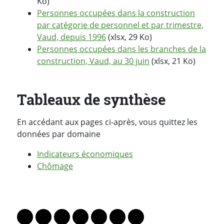
Ko)
Personnes occupées dans la construction
par catégorie de personnel et par trimestre,
Vaud, depuis 1996
(xlsx, 29 Ko)
Personnes occupées dans les branches de la
construction, Vaud, au 30 juin
(xlsx, 21 Ko)
Tableaux de synthèse
En accédant aux pages ci-après, vous quittez les
données par domaine
Indicateurs économiques
Chômage
PARTAGER LA PAGE
Lien vers le profil Mastodon
Lien vers le profil Bluesky
Lien vers le profil Instagram
Lien vers le profil Linkedin
Lien vers le profil Facebook
Lien vers le profil Twitter
Partager par WhatsAp