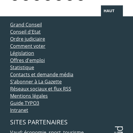
HAUT
ACCÈS DIRECT
Grand Conseil
Conseil d'Etat
Ordre judiciaire
Comment voter
Législation
Offres d'emploi
Statistique
Contacts et demande média
S'abonner à La Gazette
Réseaux sociaux et flux RSS
Mentions légales
Guide TYPO3
Intranet
SITES PARTENAIRES
Vaud: économie, sport, tourisme