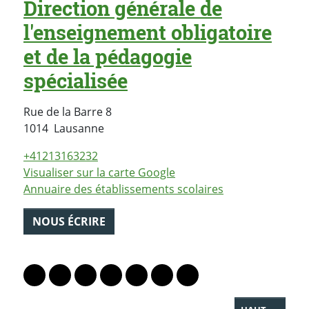
Direction générale de
l'enseignement obligatoire
et de la pédagogie
spécialisée
Rue de la Barre 8
Suisse
1014
Lausanne
+41213163232
Visualiser sur la carte Google
Annuaire des établissements scolaires
NOUS ÉCRIRE
PARTAGER LA PAGE
Lien vers le profil Mastodon
Lien vers le profil Bluesky
Lien vers le profil Instagram
Lien vers le profil Linkedin
Lien vers le profil Facebook
Lien vers le profil Twitter
Partager par WhatsAp