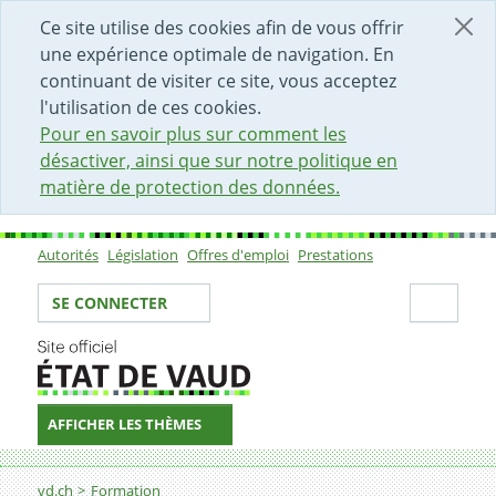
DÉBUT DU CONTENU DE LA PAGE
ACCÈS AU CHAMP DE RECHERCHE
PAGE D'ACCUEIL
FORMULAIRE DE CONTACT
Ce site utilise des cookies afin de vous offrir
une expérience optimale de navigation. En
continuant de visiter ce site, vous acceptez
l'utilisation de ces cookies.
Pour en savoir plus sur comment les
désactiver, ainsi que sur notre politique en
matière de protection des données.
Autorités
Législation
Offres d'emploi
Prestations
Sous-navigation
Votre identité
Secti
SE CONNECTER
AFFICHER LES THÈMES
Fil d'Ariane
16 - 20 ans
vd.ch
Formation