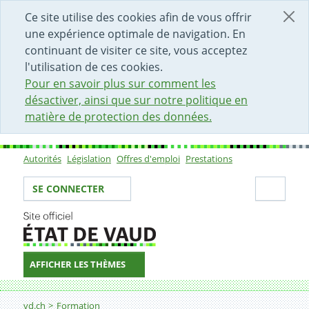
DÉBUT DU CONTENU DE LA PAGE
ACCÈS AU CHAMP DE RECHERCHE
PAGE D'ACCUEIL
FORMULAIRE DE CONTACT
Ce site utilise des cookies afin de vous offrir
une expérience optimale de navigation. En
continuant de visiter ce site, vous acceptez
l'utilisation de ces cookies.
Pour en savoir plus sur comment les
désactiver, ainsi que sur notre politique en
matière de protection des données.
Autorités
Législation
Offres d'emploi
Prestations
Sous-navigation
Votre identité
Secti
SE CONNECTER
AFFICHER LES THÈMES
Fil d'Ariane
Centres de compétence
vd.ch
Formation