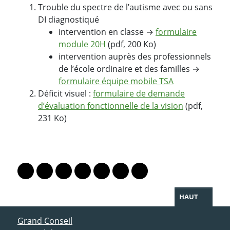
Trouble du spectre de l’autisme avec ou sans
DI diagnostiqué
intervention en classe →
formulaire
module 20H
(pdf, 200 Ko)
intervention auprès des professionnels
de l’école ordinaire et des familles →
formulaire équipe mobile TSA
Déficit visuel :
formulaire de demande
d’évaluation fonctionnelle de la vision
(pdf,
231 Ko)
PARTAGER LA PAGE
Lien vers le profil Mastodon
Lien vers le profil Bluesky
Lien vers le profil Instagram
Lien vers le profil Linkedin
Lien vers le profil Facebook
Lien vers le profil Twitter
Partager par WhatsAp
HAUT
ACCÈS DIRECT
Grand Conseil