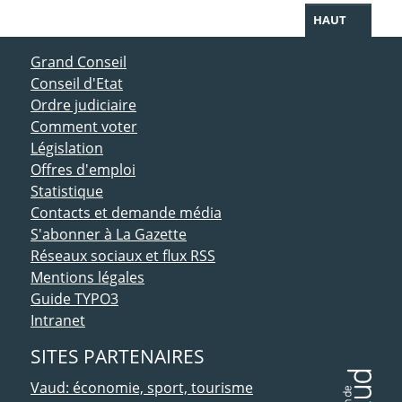
HAUT
ACCÈS DIRECT
Grand Conseil
Conseil d'Etat
Ordre judiciaire
Comment voter
Législation
Offres d'emploi
Statistique
Contacts et demande média
S'abonner à La Gazette
Réseaux sociaux et flux RSS
Mentions légales
Guide TYPO3
Intranet
SITES PARTENAIRES
Vaud: économie, sport, tourisme