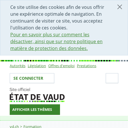
DÉBUT DU CONTENU DE LA PAGE
ACCÈS AU CHAMP DE RECHERCHE
PAGE D'ACCUEIL
FORMULAIRE DE CONTACT
Ce site utilise des cookies afin de vous offrir
une expérience optimale de navigation. En
continuant de visiter ce site, vous acceptez
l'utilisation de ces cookies.
Pour en savoir plus sur comment les
désactiver, ainsi que sur notre politique en
matière de protection des données.
Autorités
Législation
Offres d'emploi
Prestations
Sous-navigation
Votre identité
Secti
SE CONNECTER
AFFICHER LES THÈMES
Fil d'Ariane
Plan d'études romand (PER)
vd.ch
Formation