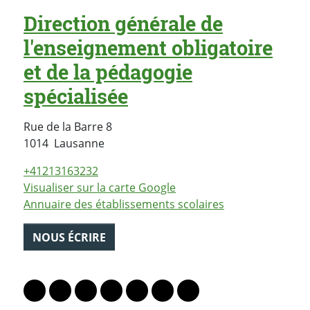
Direction générale de
l'enseignement obligatoire
et de la pédagogie
spécialisée
Rue de la Barre 8
Suisse
1014
Lausanne
+41213163232
Visualiser sur la carte Google
Annuaire des établissements scolaires
NOUS ÉCRIRE
PARTAGER LA PAGE
Lien vers le profil Mastodon
Lien vers le profil Bluesky
Lien vers le profil Instagram
Lien vers le profil Linkedin
Lien vers le profil Facebook
Lien vers le profil Twitter
Partager par WhatsAp