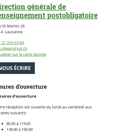
irection générale de
'enseignement postobligatoire
 St-Martin 26
Suisse
14
Lausanne
 21 316 63 04
o.dgep(at)vd.ch
ualiser sur la carte Google
NOUS ÉCRIRE
ures d'ouverture
raires d'ouverture
re réception est ouverte du lundi au vendredi aux
aires suivants:
8h30 à 11h45
13h30 à 16h30