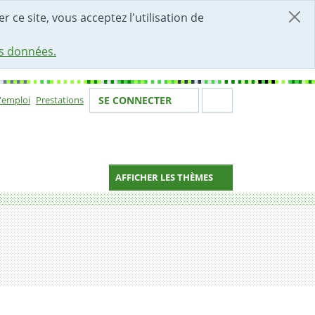
r ce site, vous acceptez l'utilisation de
es données.
Votre identité
Section de 
d'emploi
Prestations
SE CONNECTER
ion
AFFICHER LES THÈMES