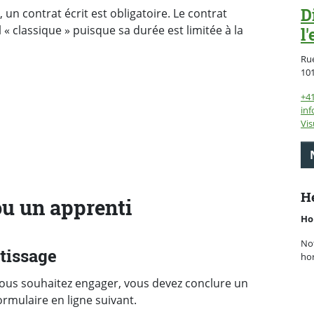
D
un contrat écrit est obligatoire. Le contrat
 « classique » puisque sa durée est limitée à la
l
Rue
10
+41
inf
Vis
He
ou un apprenti
Ho
Not
tissage
hor
vous souhaitez engager, vous devez conclure un
ormulaire en ligne suivant.