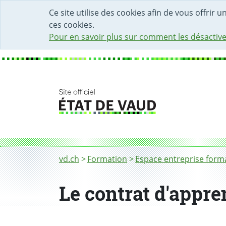
DÉBUT DU CONTENU DE LA PAGE
ACCÈS AU CHAMP DE RECHERCHE
PAGE D'ACCUEIL
FORMULAIRE DE CONTACT
Ce site utilise des cookies afin de vous offrir 
ces cookies.
Pour en savoir plus sur comment les désactive
Fil d'Ariane
Le contrat d'apprentissage, mode d'emploi
vd.ch
Formation
Espace entreprise form
Le contrat d'appre