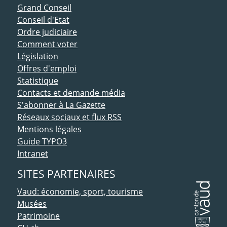
ACCÈS DIRECT
Grand Conseil
Conseil d'Etat
Ordre judiciaire
Comment voter
Législation
Offres d'emploi
Statistique
Contacts et demande média
S'abonner à La Gazette
Réseaux sociaux et flux RSS
Mentions légales
Guide TYPO3
Intranet
SITES PARTENAIRES
Vaud: économie, sport, tourisme
Musées
Patrimoine