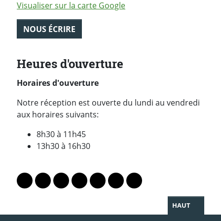
Visualiser sur la carte Google
NOUS ÉCRIRE
Heures d'ouverture
Horaires d'ouverture
Notre réception est ouverte du lundi au vendredi
aux horaires suivants:
8h30 à 11h45
13h30 à 16h30
PARTAGER LA PAGE
Lien vers le profil Mastodon
Lien vers le profil Bluesky
Lien vers le profil Instagram
Lien vers le profil Linkedin
Lien vers le profil Facebook
Lien vers le profil Twitter
Partager par WhatsAp
HAUT