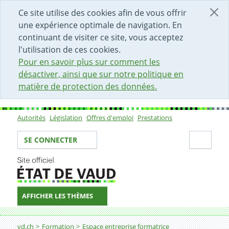
DÉBUT DU CONTENU DE LA PAGE
ACCÈS AU CHAMP DE RECHERCHE
PAGE D'ACCUEIL
FORMULAIRE DE CONTACT
Ce site utilise des cookies afin de vous offrir
une expérience optimale de navigation. En
continuant de visiter ce site, vous acceptez
l'utilisation de ces cookies.
Pour en savoir plus sur comment les
désactiver, ainsi que sur notre politique en
matière de protection des données.
Autorités
Législation
Offres d'emploi
Prestations
Sous-navigation
Votre identité
Secti
SE CONNECTER
AFFICHER LES THÈMES
Fil d'Ariane
Protection et sécurité des apprenti-e-s
vd.ch
Formation
Espace entreprise formatrice