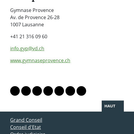
Gymnase Provence
Av. de Provence 26-28
1007 Lausanne
+41 21 316 09 60
info.gyp@vd.ch
www.gymnaseprovence.ch
PARTAGER LA PAGE
Lien vers le profil Mastodon
Lien vers le profil Bluesky
Lien vers le profil Instagram
Lien vers le profil Linkedin
Lien vers le profil Facebook
Lien vers le profil Twitter
Partager par WhatsAp
HAUT
ACCÈS DIRECT
Grand Conseil
Conseil d'Etat