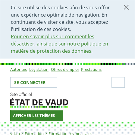
DÉBUT DU CONTENU DE LA PAGE
ACCÈS AU CHAMP DE RECHERCHE
PAGE D'ACCUEIL
FORMULAIRE DE CONTACT
Ce site utilise des cookies afin de vous offrir
une expérience optimale de navigation. En
continuant de visiter ce site, vous acceptez
l'utilisation de ces cookies.
Pour en savoir plus sur comment les
désactiver, ainsi que sur notre politique en
matière de protection des données.
Autorités
Législation
Offres d'emploi
Prestations
Sous-navigation
Votre identité
Secti
SE CONNECTER
AFFICHER LES THÈMES
Fil d'Ariane
Examens d'admission au gymnase
vd.ch
Formation
Formations gymnasiales