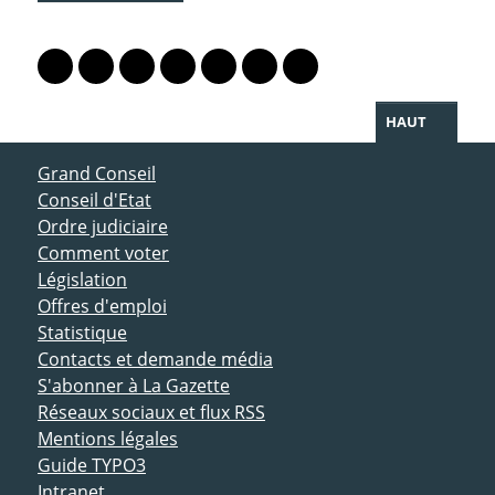
PARTAGER LA PAGE
Lien vers le profil Mastodon
Lien vers le profil Bluesky
Lien vers le profil Instagram
Lien vers le profil Linkedin
Lien vers le profil Facebook
Lien vers le profil Twitter
Partager par WhatsAp
HAUT
ACCÈS DIRECT
Grand Conseil
Conseil d'Etat
Ordre judiciaire
Comment voter
Législation
Offres d'emploi
Statistique
Contacts et demande média
S'abonner à La Gazette
Réseaux sociaux et flux RSS
Mentions légales
Guide TYPO3
Intranet