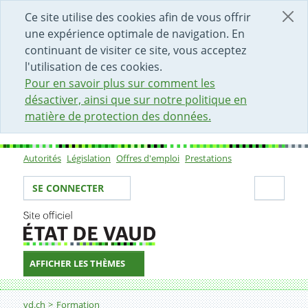
DÉBUT DU CONTENU DE LA PAGE
ACCÈS AU CHAMP DE RECHERCHE
PAGE D'ACCUEIL
FORMULAIRE DE CONTACT
Ce site utilise des cookies afin de vous offrir
une expérience optimale de navigation. En
continuant de visiter ce site, vous acceptez
l'utilisation de ces cookies.
Pour en savoir plus sur comment les
désactiver, ainsi que sur notre politique en
matière de protection des données.
Autorités
Législation
Offres d'emploi
Prestations
Sous-navigation
Votre identité
Secti
SE CONNECTER
AFFICHER LES THÈMES
Fil d'Ariane
Collaboration intercommunale et Conseil d'établissem
vd.ch
Formation