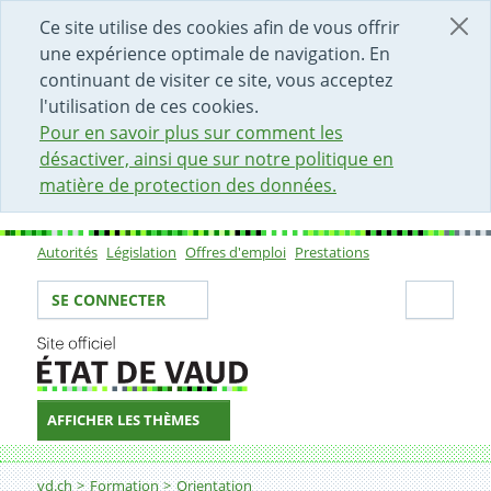
DÉBUT DU CONTENU DE LA PAGE
ACCÈS AU CHAMP DE RECHERCHE
PAGE D'ACCUEIL
FORMULAIRE DE CONTACT
Ce site utilise des cookies afin de vous offrir
une expérience optimale de navigation. En
continuant de visiter ce site, vous acceptez
l'utilisation de ces cookies.
Pour en savoir plus sur comment les
désactiver, ainsi que sur notre politique en
matière de protection des données.
Autorités
Législation
Offres d'emploi
Prestations
Sous-navigation
Votre identité
Secti
SE CONNECTER
AFFICHER LES THÈMES
Fil d'Ariane
Domaine pédagogie
vd.ch
Formation
Orientation