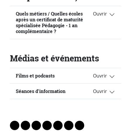
Quels métiers / Quelles écoles
après un certificat de maturité
spécialisée Pédagogie - 1 an
complémentaire ?
Médias et événements
Films et podcasts
Séances d'information
PARTAGER LA PAGE
Lien vers le profil Mastodon
Lien vers le profil Bluesky
Lien vers le profil Instagram
Lien vers le profil Linkedin
Lien vers le profil Facebook
Lien vers le profil Twitter
Partager par WhatsAp