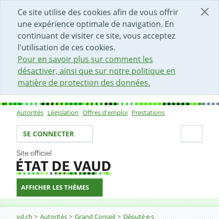
DÉBUT DU CONTENU DE LA PAGE
ACCÈS AU CHAMP DE RECHERCHE
PAGE D'ACCUEIL
FORMULAIRE DE CONTACT
Ce site utilise des cookies afin de vous offrir
une expérience optimale de navigation. En
continuant de visiter ce site, vous acceptez
l'utilisation de ces cookies.
Pour en savoir plus sur comment les
désactiver, ainsi que sur notre politique en
matière de protection des données.
Autorités
Législation
Offres d'emploi
Prestations
Sous-navigation
Votre identité
Secti
SE CONNECTER
AFFICHER LES THÈMES
Fil d'Ariane
vd.ch
Autorités
Grand Conseil
Député·e·s