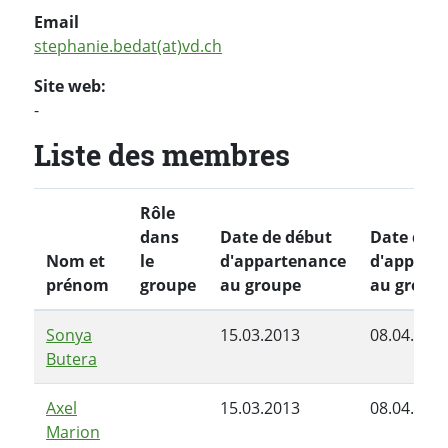
Email
stephanie.bedat(at)vd.ch
Site web:
-
Liste des membres
Rôle
dans
Date de début
Date de f
Nom et
le
d'appartenance
d'appart
prénom
groupe
au groupe
au group
Sonya
15.03.2013
08.04.201
Butera
Axel
15.03.2013
08.04.201
Marion