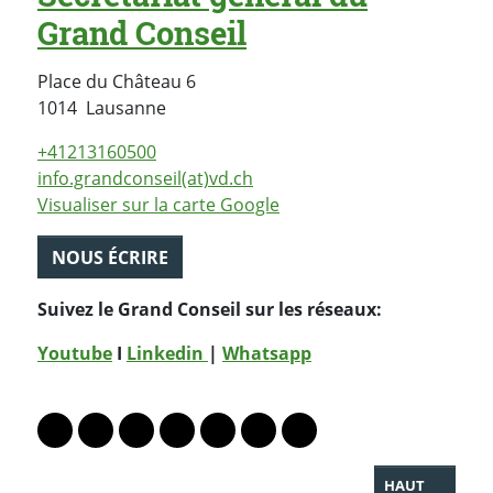
Grand Conseil
Place du Château 6
Suisse
1014
Lausanne
+41213160500
info.grandconseil(at)vd.ch
Visualiser sur la carte Google
NOUS ÉCRIRE
Suivez le Grand Conseil sur les réseaux:
Youtube
I
Linkedin
|
Whatsapp
PARTAGER LA PAGE
Lien vers le profil Mastodon
Lien vers le profil Bluesky
Lien vers le profil Instagram
Lien vers le profil Linkedin
Lien vers le profil Facebook
Lien vers le profil Twitter
Partager par WhatsAp
HAUT