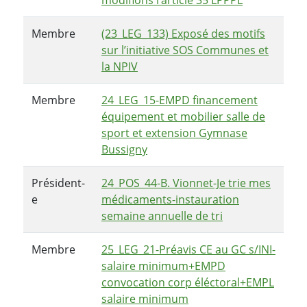
Membre
(23_LEG_133) Exposé des motifs
sur l’initiative SOS Communes et
la NPIV
Membre
24_LEG_15-EMPD financement
équipement et mobilier salle de
sport et extension Gymnase
Bussigny
Président-
24_POS_44-B. Vionnet-Je trie mes
e
médicaments-instauration
semaine annuelle de tri
Membre
25_LEG_21-Préavis CE au GC s/INI-
salaire minimum+EMPD
convocation corp éléctoral+EMPL
salaire minimum