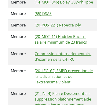
Membre
(14_MOT_046) Bolay Guy-Philippe
Membre
(55) DSAS
Membre
(20_POS_221) Rebecca Joly
Membre
(20_MOT_11) Hadrien Buclin -
salaire minimum de 23 francs
Membre
Commission interparlementaire
d'examen de la C-HIRC
Membre
(20_LEG_62) EMPD prévention de
la radicalisation et de
l'extrémisme violent
Membre
(21_INI_4) Pierre Dessemontet -
suppression plafonnement aide
péréquative aux communes