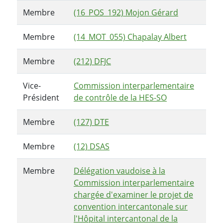
Membre
(16_POS_192) Mojon Gérard
Membre
(14_MOT_055) Chapalay Albert
Membre
(212) DFJC
Vice-
Commission interparlementaire
Président
de contrôle de la HES-SO
Membre
(127) DTE
Membre
(12) DSAS
Membre
Délégation vaudoise à la
Commission interparlementaire
chargée d'examiner le projet de
convention intercantonale sur
l'Hôpital intercantonal de la