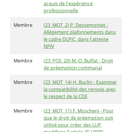
acquis de l'expérience
professionnelle
Membre
(23_MOT_2) P. Dessemontet -
Allégement plafonnements dans
le cadre DLPIC, dans l'attente
NPIV
Membre
(23_POS_20) M.-O. Buffat - Droit
de préemption communal
Membre
(23_MOT_14) H. Buclin - Examiner
la compatibilité des renvois avec
le respect de la CDE
Membre
(23_MOT_11) F. Moscheni - Pour
que le droit de préemption soit
utilisé pour créer des LUP,
modifions l’article 35 LPPPL