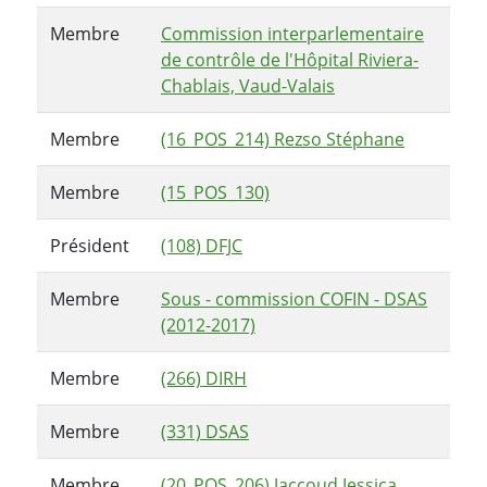
Membre
Commission interparlementaire
de contrôle de l'Hôpital Riviera-
Chablais, Vaud-Valais
Membre
(16_POS_214) Rezso Stéphane
Membre
(15_POS_130)
Président
(108) DFJC
Membre
Sous - commission COFIN - DSAS
(2012-2017)
Membre
(266) DIRH
Membre
(331) DSAS
Membre
(20_POS_206) Jaccoud Jessica