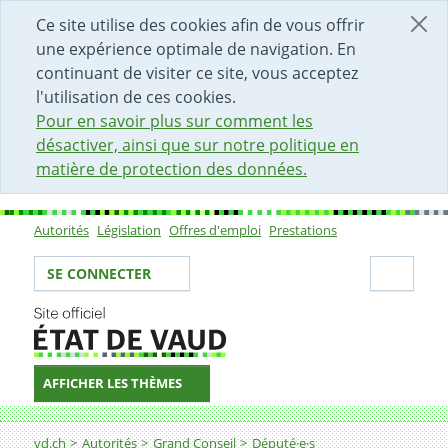
DÉBUT DU CONTENU DE LA PAGE
ACCÈS AU CHAMP DE RECHERCHE
PAGE D'ACCUEIL
FORMULAIRE DE CONTACT
Ce site utilise des cookies afin de vous offrir
une expérience optimale de navigation. En
continuant de visiter ce site, vous acceptez
l'utilisation de ces cookies.
Pour en savoir plus sur comment les
désactiver, ainsi que sur notre politique en
matière de protection des données.
Autorités
Législation
Offres d'emploi
Prestations
Sous-navigation
Votre identité
Secti
SE CONNECTER
AFFICHER LES THÈMES
Fil d'Ariane
vd.ch
Autorités
Grand Conseil
Député·e·s