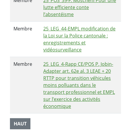
Membre
25_POS_39-F. Moscheni Pour une
lutte efficiente conte
l’absentéisme
Membre
25_LEG_44-EMPL modification de
la Loi sur la Police cantonale :
enregistrements et
vidéosurveillance
Membre
25_LEG_4-Rapp CE/POS P. Jobin-
Adapter art. 62e al. 3 LEAE + 20
RTTP pour transition véhicules
moins polluants dans le
transport professionnel et EMPL
sur l’exercice des activités
économique
HAUT