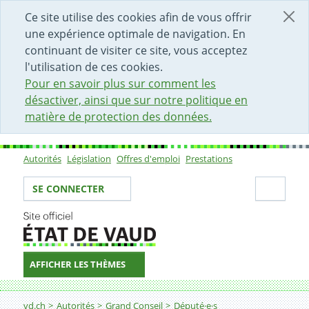
DÉBUT DU CONTENU DE LA PAGE
ACCÈS AU CHAMP DE RECHERCHE
PAGE D'ACCUEIL
FORMULAIRE DE CONTACT
Ce site utilise des cookies afin de vous offrir
une expérience optimale de navigation. En
continuant de visiter ce site, vous acceptez
l'utilisation de ces cookies.
Pour en savoir plus sur comment les
désactiver, ainsi que sur notre politique en
matière de protection des données.
Autorités
Législation
Offres d'emploi
Prestations
Sous-navigation
Votre identité
Secti
SE CONNECTER
AFFICHER LES THÈMES
Fil d'Ariane
vd.ch
Autorités
Grand Conseil
Député·e·s