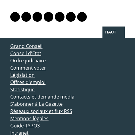
PARTAGER LA PAGE
Lien vers le profil Mastodon
Lien vers le profil Bluesky
Lien vers le profil Instagram
Lien vers le profil Linkedin
Lien vers le profil Facebook
Lien vers le profil Twitter
Partager par WhatsAp
HAUT
ACCÈS DIRECT
Grand Conseil
Conseil d'Etat
Ordre judiciaire
Comment voter
Législation
Offres d'emploi
Statistique
Contacts et demande média
S'abonner à La Gazette
Réseaux sociaux et flux RSS
Mentions légales
Guide TYPO3
Intranet