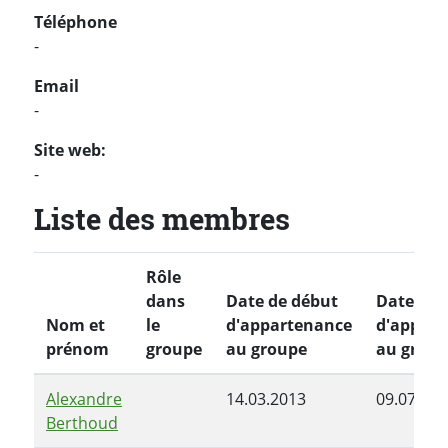
Téléphone
-
Email
-
Site web:
-
Liste des membres
Rôle
dans
Date de début
Date de f
Nom et
le
d'appartenance
d'appart
prénom
groupe
au groupe
au group
Alexandre
14.03.2013
09.07.201
Berthoud