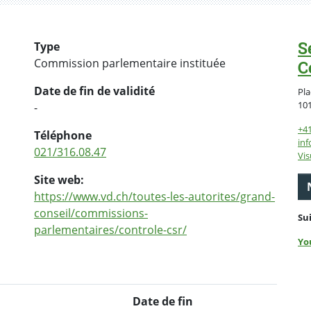
S
Type
Commission parlementaire instituée
C
Date de fin de validité
Pla
10
-
+4
Téléphone
inf
021/316.08.47
Vis
Site web:
https://www.vd.ch/toutes-les-autorites/grand-
conseil/commissions-
Su
parlementaires/controle-csr/
Yo
Date de fin