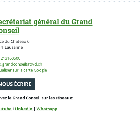
ecrétariat général du Grand
onseil
ce du Château 6
Suisse
14
Lausanne
1213160500
o.grandconseil(at)vd.ch
ualiser sur la carte Google
NOUS ÉCRIRE
ivez le Grand Conseil sur les réseaux:
utube
I
Linkedin
|
Whatsapp