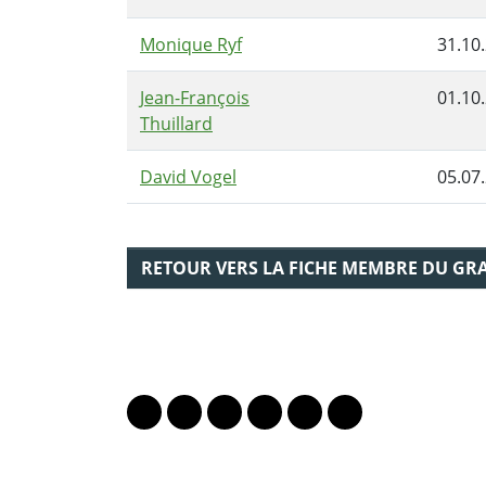
Monique Ryf
31.10
Jean-François
01.10
Thuillard
David Vogel
05.07
RETOUR VERS LA FICHE MEMBRE DU GR
PARTAGER LA PAGE
Lien vers le profil Mastodon
Lien vers le profil Bluesky
Lien vers le profil Instagram
Lien vers le profil Linkedin
Lien vers le profil Fac
Lien vers le profil