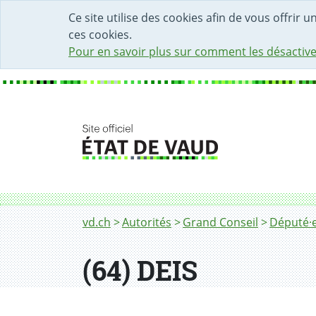
DÉBUT DU CONTENU DE LA PAGE
ACCÈS AU CHAMP DE RECHERCHE
PAGE D'ACCUEIL
FORMULAIRE DE CONTACT
Ce site utilise des cookies afin de vous offrir 
ces cookies.
Pour en savoir plus sur comment les désactive
Fil d'Ariane
vd.ch
Autorités
Grand Conseil
Député·e
(64) DEIS