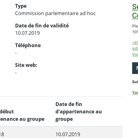
S
Type
Commission parlementaire ad-hoc
C
Date de fin de validité
Pla
10
10.07.2019
+4
Téléphone
inf
-
Vis
Site web:
-
Su
Yo
Date de fin
 début
d'appartenance au
tenance au groupe
groupe
18
10.07.2019