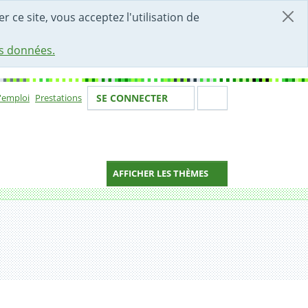
r ce site, vous acceptez l'utilisation de
es données.
Votre identité
Section de 
d'emploi
Prestations
SE CONNECTER
ion
AFFICHER LES THÈMES