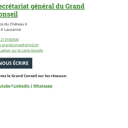
ecrétariat général du Grand
onseil
ce du Château 6
Suisse
14
Lausanne
1213160500
o.grandconseil(at)vd.ch
ualiser sur la carte Google
NOUS ÉCRIRE
ivez le Grand Conseil sur les réseaux:
utube
I
Linkedin
|
Whatsapp