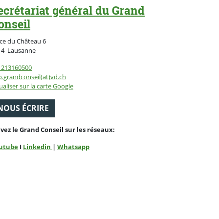
ecrétariat général du Grand
onseil
ce du Château 6
Suisse
14
Lausanne
1213160500
o.grandconseil(at)vd.ch
ualiser sur la carte Google
NOUS ÉCRIRE
ivez le Grand Conseil sur les réseaux:
utube
I
Linkedin
|
Whatsapp