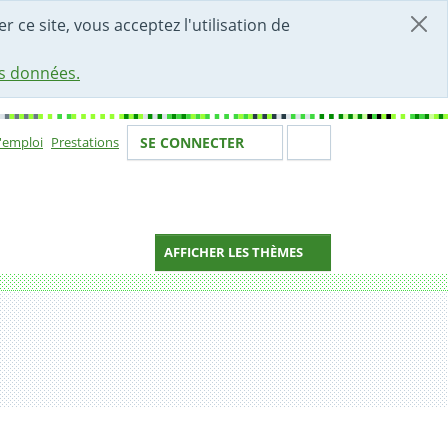
r ce site, vous acceptez l'utilisation de
es données.
Votre identité
Section de 
d'emploi
Prestations
SE CONNECTER
ion
AFFICHER LES THÈMES