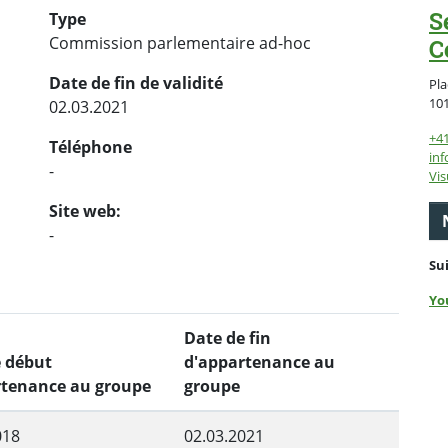
S
Type
Commission parlementaire ad-hoc
C
Date de fin de validité
Pla
10
02.03.2021
+4
Téléphone
inf
-
Vis
Site web:
-
Su
Yo
Date de fin
e début
d'appartenance au
rtenance au groupe
groupe
018
02.03.2021