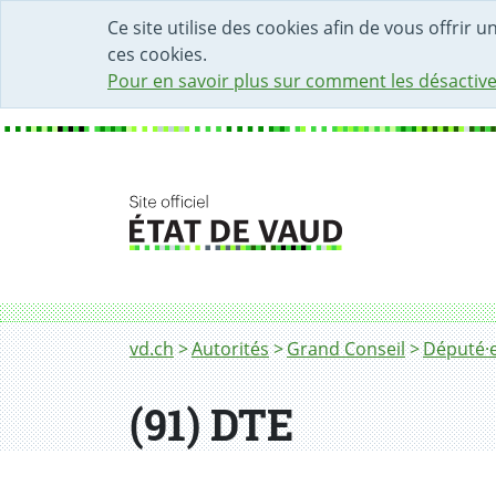
DÉBUT DU CONTENU DE LA PAGE
ACCÈS AU CHAMP DE RECHERCHE
PAGE D'ACCUEIL
FORMULAIRE DE CONTACT
Ce site utilise des cookies afin de vous offrir 
ces cookies.
Pour en savoir plus sur comment les désactive
Fil d'Ariane
vd.ch
Autorités
Grand Conseil
Député·e
(91) DTE