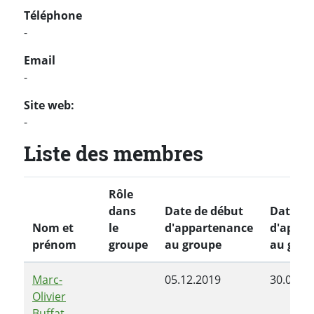
Téléphone
-
Email
-
Site web:
-
Liste des membres
Rôle
dans
Date de début
Date de
Nom et
le
d'appartenance
d'appar
prénom
groupe
au groupe
au grou
Marc-
05.12.2019
30.06.2
Olivier
Buffat