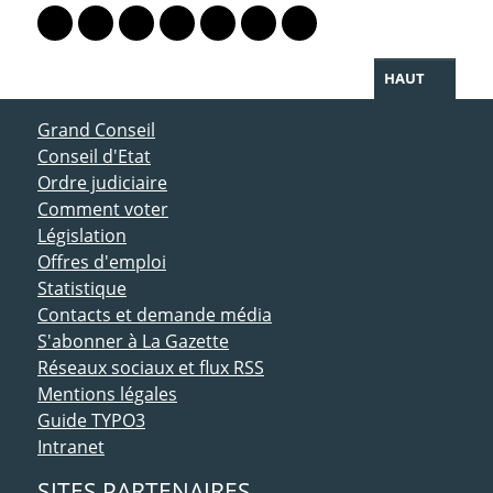
Lien vers le profil Mastodon
Lien vers le profil Bluesky
Lien vers le profil Instagram
Lien vers le profil Linkedin
Lien vers le profil Facebook
Lien vers le profil Twitter
Partager par WhatsAp
HAUT
ACCÈS DIRECT
Grand Conseil
Conseil d'Etat
Ordre judiciaire
Comment voter
Législation
Offres d'emploi
Statistique
Contacts et demande média
S'abonner à La Gazette
Réseaux sociaux et flux RSS
Mentions légales
Guide TYPO3
Intranet
SITES PARTENAIRES