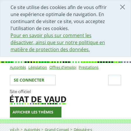
DÉBUT DU CONTENU DE LA PAGE
ACCÈS AU CHAMP DE RECHERCHE
PAGE D'ACCUEIL
FORMULAIRE DE CONTACT
Ce site utilise des cookies afin de vous offrir
une expérience optimale de navigation. En
continuant de visiter ce site, vous acceptez
l'utilisation de ces cookies.
Pour en savoir plus sur comment les
désactiver, ainsi que sur notre politique en
matière de protection des données.
Autorités
Législation
Offres d'emploi
Prestations
Sous-navigation
Votre identité
Secti
SE CONNECTER
AFFICHER LES THÈMES
Fil d'Ariane
vd.ch
Autorités
Grand Conseil
Député·e·s