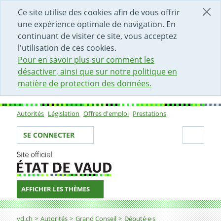
DÉBUT DU CONTENU DE LA PAGE
ACCÈS AU CHAMP DE RECHERCHE
PAGE D'ACCUEIL
FORMULAIRE DE CONTACT
Ce site utilise des cookies afin de vous offrir
une expérience optimale de navigation. En
continuant de visiter ce site, vous acceptez
l'utilisation de ces cookies.
Pour en savoir plus sur comment les
désactiver, ainsi que sur notre politique en
matière de protection des données.
Autorités
Législation
Offres d'emploi
Prestations
Sous-navigation
Votre identité
Secti
SE CONNECTER
AFFICHER LES THÈMES
Fil d'Ariane
vd.ch
Autorités
Grand Conseil
Député·e·s