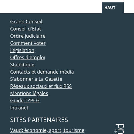
HAUT
ACCÈS DIRECT
Grand Conseil
Conseil d'Etat
Ordre judiciaire
Comment voter
Législation
Offres d'emploi
Statistique
Contacts et demande média
S'abonner à La Gazette
Réseaux sociaux et flux RSS
Mentions légales
Guide TYPO3
Intranet
SITES PARTENAIRES
Vaud: économie, sport, tourisme