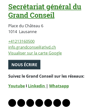
Secrétariat général du
Grand Conseil
Place du Château 6
Suisse
1014
Lausanne
+41213160500
info.grandconseil(at)vd.ch
Visualiser sur la carte Google
NOUS ÉCRIRE
Suivez le Grand Conseil sur les réseaux:
Youtube
I
Linkedin
|
Whatsapp
PARTAGER LA PAGE
Lien vers le profil Mastodon
Lien vers le profil Bluesky
Lien vers le profil Instagram
Lien vers le profil Linkedin
Lien vers le profil Facebook
Lien vers le profil Twitter
Partager par WhatsAp