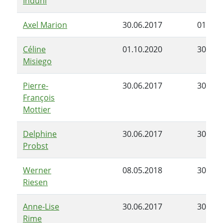
Induni
Axel Marion
30.06.2017
01.07.
Céline
01.10.2020
30.06.
Misiego
Pierre-
30.06.2017
30.06.
François
Mottier
Delphine
30.06.2017
30.06.
Probst
Werner
08.05.2018
30.06.
Riesen
Anne-Lise
30.06.2017
30.06.
Rime