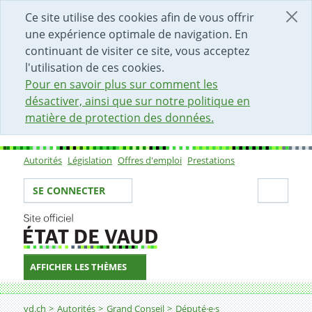
DÉBUT DU CONTENU DE LA PAGE
ACCÈS AU CHAMP DE RECHERCHE
PAGE D'ACCUEIL
FORMULAIRE DE CONTACT
Ce site utilise des cookies afin de vous offrir
une expérience optimale de navigation. En
continuant de visiter ce site, vous acceptez
l'utilisation de ces cookies.
Pour en savoir plus sur comment les
désactiver, ainsi que sur notre politique en
matière de protection des données.
Autorités
Législation
Offres d'emploi
Prestations
Sous-navigation
Votre identité
Secti
SE CONNECTER
AFFICHER LES THÈMES
Fil d'Ariane
vd.ch
Autorités
Grand Conseil
Député·e·s