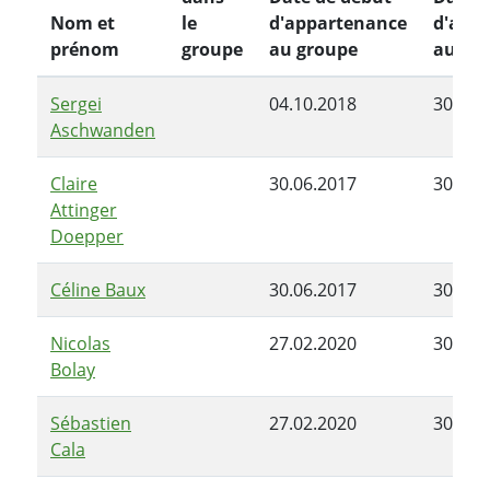
Nom et
le
d'appartenance
d'app
prénom
groupe
au groupe
au gr
Sergei
04.10.2018
30.06.
Aschwanden
Claire
30.06.2017
30.06.
Attinger
Doepper
Céline Baux
30.06.2017
30.06.
Nicolas
27.02.2020
30.06.
Bolay
Sébastien
27.02.2020
30.06.
Cala