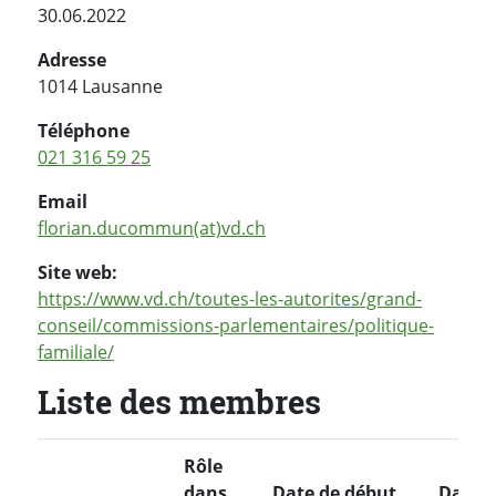
30.06.2022
Adresse
1014 Lausanne
Téléphone
021 316 59 25
Email
florian.ducommun(at)vd.ch
Site web:
https://www.vd.ch/toutes-les-autorites/grand-
conseil/commissions-parlementaires/politique-
familiale/
Liste des membres
Rôle
dans
Date de début
Date d