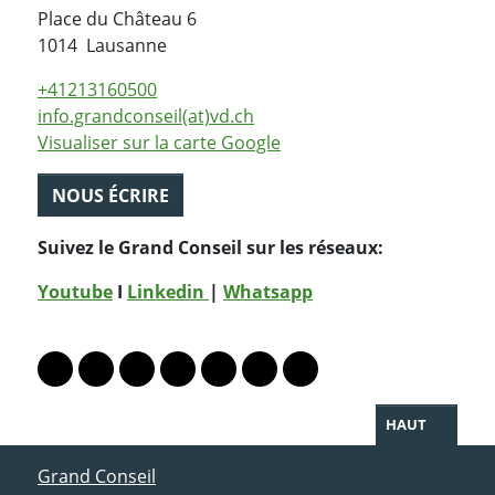
Place du Château 6
Suisse
1014
Lausanne
+41213160500
info.grandconseil(at)vd.ch
Visualiser sur la carte Google
NOUS ÉCRIRE
Suivez le Grand Conseil sur les réseaux:
Youtube
I
Linkedin
|
Whatsapp
PARTAGER LA PAGE
Lien vers le profil Mastodon
Lien vers le profil Bluesky
Lien vers le profil Instagram
Lien vers le profil Linkedin
Lien vers le profil Facebook
Lien vers le profil Twitter
Partager par WhatsAp
HAUT
ACCÈS DIRECT
Grand Conseil