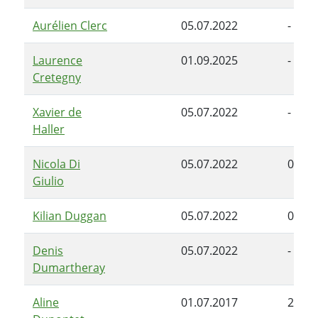
Aurélien Clerc
05.07.2022
-
Laurence
01.09.2025
-
Cretegny
Xavier de
05.07.2022
-
Haller
Nicola Di
05.07.2022
02.11
Giulio
Kilian Duggan
05.07.2022
06.02
Denis
05.07.2022
-
Dumartheray
Aline
01.07.2017
27.02