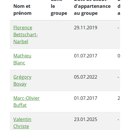
Nom et
le
d'appartenance
d'ap
prénom
groupe
au groupe
au g
Florence
29.11.2019
-
Bettschart-
Narbel
Mathieu
01.07.2017
08.10
Blanc
Grégory
05.07.2022
-
Bovay
Marc-Olivier
01.07.2017
28.08
Buffat
Valentin
23.01.2025
-
Christe