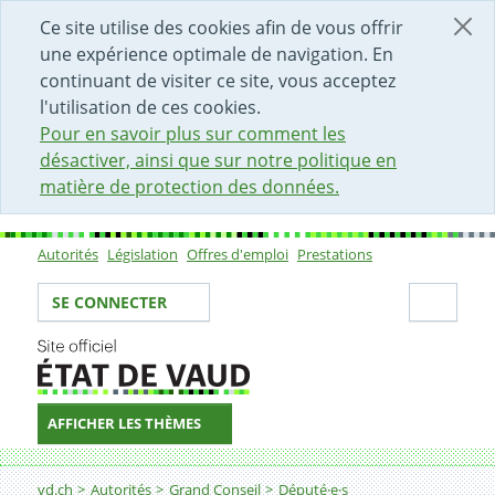
DÉBUT DU CONTENU DE LA PAGE
ACCÈS AU CHAMP DE RECHERCHE
PAGE D'ACCUEIL
FORMULAIRE DE CONTACT
Ce site utilise des cookies afin de vous offrir
une expérience optimale de navigation. En
continuant de visiter ce site, vous acceptez
l'utilisation de ces cookies.
Pour en savoir plus sur comment les
désactiver, ainsi que sur notre politique en
matière de protection des données.
Autorités
Législation
Offres d'emploi
Prestations
Sous-navigation
Votre identité
Secti
SE CONNECTER
AFFICHER LES THÈMES
Fil d'Ariane
vd.ch
Autorités
Grand Conseil
Député·e·s