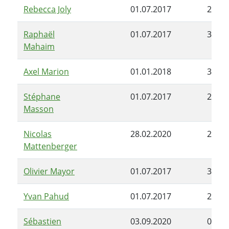
Rebecca Joly
01.07.2017
28.06
Raphaël
01.07.2017
30.11
Mahaim
Axel Marion
01.01.2018
30.06
Stéphane
01.07.2017
28.06
Masson
Nicolas
28.02.2020
28.06
Mattenberger
Olivier Mayor
01.07.2017
30.11
Yvan Pahud
01.07.2017
28.06
Sébastien
03.09.2020
09.10