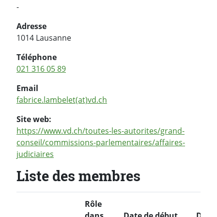
-
Adresse
1014 Lausanne
Téléphone
021 316 05 89
Email
fabrice.lambelet(at)vd.ch
Site web:
https://www.vd.ch/toutes-les-autorites/grand-
conseil/commissions-parlementaires/affaires-
judiciaires
Liste des membres
Rôle
dans
Date de début
Date 