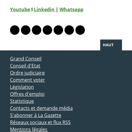
Youtube
I
Linkedin
|
Whatsapp
PARTAGER LA PAGE
Lien vers le profil Mastodon
Lien vers le profil Bluesky
Lien vers le profil Instagram
Lien vers le profil Linkedin
Lien vers le profil Facebook
Lien vers le profil Twitter
Partager par WhatsAp
HAUT
ACCÈS DIRECT
Grand Conseil
Conseil d'Etat
Ordre judiciaire
Comment voter
Législation
Offres d'emploi
Statistique
Contacts et demande média
S'abonner à La Gazette
Réseaux sociaux et flux RSS
Mentions légales