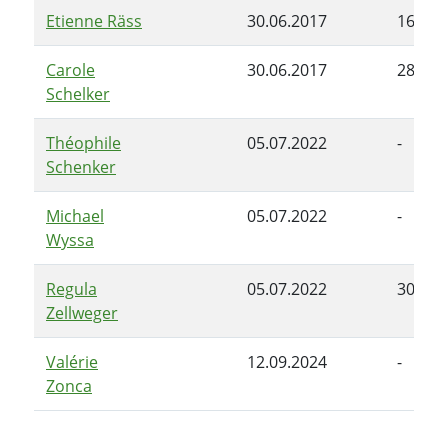
Etienne Räss
30.06.2017
16.09.
Carole
30.06.2017
28.06.
Schelker
Théophile
05.07.2022
-
Schenker
Michael
05.07.2022
-
Wyssa
Regula
05.07.2022
30.04.
Zellweger
Valérie
12.09.2024
-
Zonca