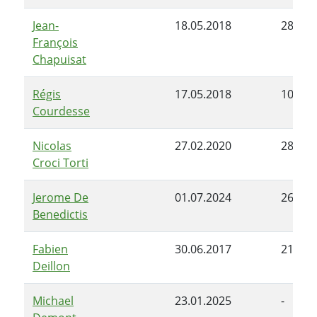
Jean-
18.05.2018
28.06.
François
Chapuisat
Régis
17.05.2018
10.07.
Courdesse
Nicolas
27.02.2020
28.06.
Croci Torti
Jerome De
01.07.2024
26.09.
Benedictis
Fabien
30.06.2017
21.11.
Deillon
Michael
23.01.2025
-