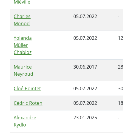
Miéville
Charles
05.07.2022
-
Monod
Yolanda
05.07.2022
12.09.
Müller
Chabloz
Maurice
30.06.2017
28.06.
Neyroud
Cloé Pointet
05.07.2022
30.06.
Cédric Roten
05.07.2022
18.12.
Alexandre
23.01.2025
-
Rydlo