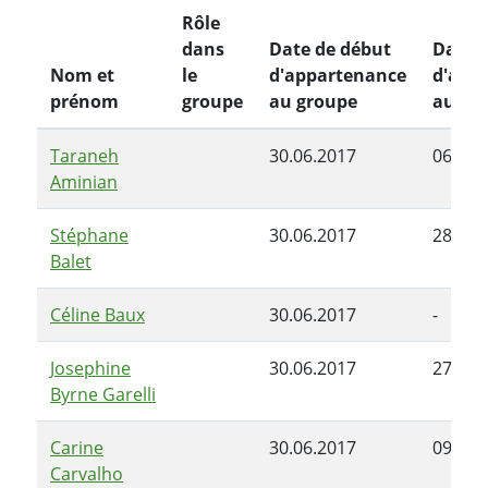
Rôle
dans
Date de début
Date d
Nom et
le
d'appartenance
d'app
prénom
groupe
au groupe
au gr
Taraneh
30.06.2017
06.04.
Aminian
Stéphane
30.06.2017
28.06.
Balet
Céline Baux
30.06.2017
-
Josephine
30.06.2017
27.02.
Byrne Garelli
Carine
30.06.2017
09.02.
Carvalho