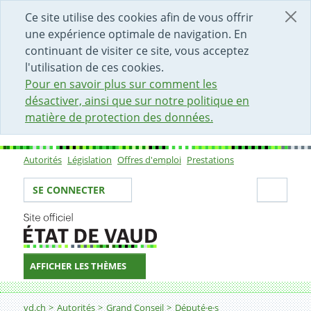
DÉBUT DU CONTENU DE LA PAGE
ACCÈS AU CHAMP DE RECHERCHE
PAGE D'ACCUEIL
FORMULAIRE DE CONTACT
Ce site utilise des cookies afin de vous offrir
une expérience optimale de navigation. En
continuant de visiter ce site, vous acceptez
l'utilisation de ces cookies.
Pour en savoir plus sur comment les
désactiver, ainsi que sur notre politique en
matière de protection des données.
Autorités
Législation
Offres d'emploi
Prestations
Sous-navigation
Votre identité
Secti
SE CONNECTER
AFFICHER LES THÈMES
Fil d'Ariane
vd.ch
Autorités
Grand Conseil
Député·e·s