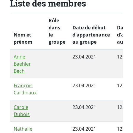
Liste des membres
Rôle
dans
Date de début
Date d
Nom et
le
d'appartenance
d'appa
prénom
groupe
au groupe
au gro
Anne
23.04.2021
12.10.
Baehler
Bech
François
23.04.2021
12.10.
Cardinaux
Carole
23.04.2021
12.10.
Dubois
Nathalie
23.04.2021
12.10.