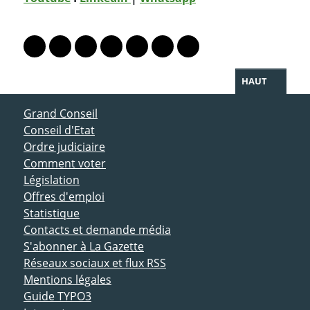
PARTAGER LA PAGE
Lien vers le profil Mastodon
Lien vers le profil Bluesky
Lien vers le profil Instagram
Lien vers le profil Linkedin
Lien vers le profil Facebook
Lien vers le profil Twitter
Partager par WhatsAp
HAUT
ACCÈS DIRECT
Grand Conseil
Conseil d'Etat
Ordre judiciaire
Comment voter
Législation
Offres d'emploi
Statistique
Contacts et demande média
S'abonner à La Gazette
Réseaux sociaux et flux RSS
Mentions légales
Guide TYPO3