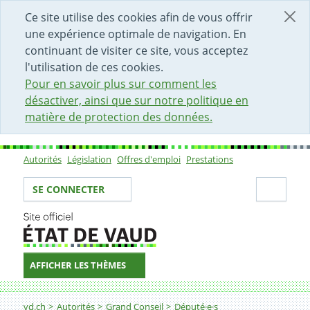
DÉBUT DU CONTENU DE LA PAGE
ACCÈS AU CHAMP DE RECHERCHE
PAGE D'ACCUEIL
FORMULAIRE DE CONTACT
Ce site utilise des cookies afin de vous offrir
une expérience optimale de navigation. En
continuant de visiter ce site, vous acceptez
l'utilisation de ces cookies.
Pour en savoir plus sur comment les
désactiver, ainsi que sur notre politique en
matière de protection des données.
Autorités
Législation
Offres d'emploi
Prestations
Sous-navigation
Votre identité
Secti
SE CONNECTER
AFFICHER LES THÈMES
Fil d'Ariane
vd.ch
Autorités
Grand Conseil
Député·e·s