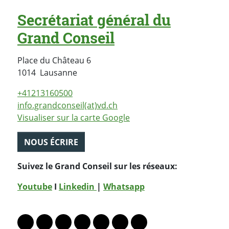
Secrétariat général du
Grand Conseil
Place du Château 6
Suisse
1014
Lausanne
+41213160500
info.grandconseil(at)vd.ch
Visualiser sur la carte Google
NOUS ÉCRIRE
Suivez le Grand Conseil sur les réseaux:
Youtube
I
Linkedin
|
Whatsapp
PARTAGER LA PAGE
Lien vers le profil Mastodon
Lien vers le profil Bluesky
Lien vers le profil Instagram
Lien vers le profil Linkedin
Lien vers le profil Facebook
Lien vers le profil Twitter
Partager par WhatsAp