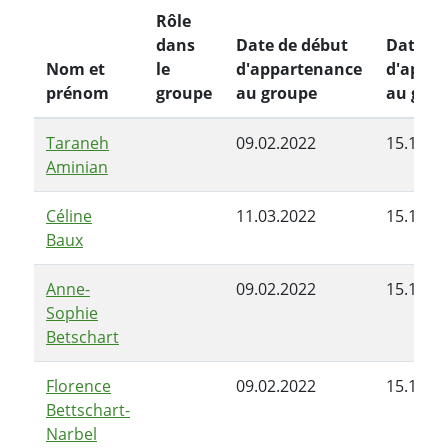
Rôle
dans
Date de début
Date de
Nom et
le
d'appartenance
d'appa
prénom
groupe
au groupe
au gro
Taraneh
09.02.2022
15.11.2
Aminian
Céline
11.03.2022
15.11.2
Baux
Anne-
09.02.2022
15.11.2
Sophie
Betschart
Florence
09.02.2022
15.11.2
Bettschart-
Narbel