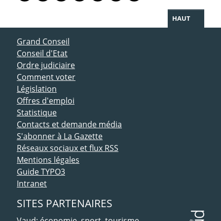
HAUT
ACCÈS DIRECT
Grand Conseil
Conseil d'Etat
Ordre judiciaire
Comment voter
Législation
Offres d'emploi
Statistique
Contacts et demande média
S'abonner à La Gazette
Réseaux sociaux et flux RSS
Mentions légales
Guide TYPO3
Intranet
SITES PARTENAIRES
Vaud: économie, sport, tourisme