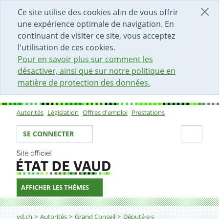
DÉBUT DU CONTENU DE LA PAGE
ACCÈS AU CHAMP DE RECHERCHE
PAGE D'ACCUEIL
FORMULAIRE DE CONTACT
Ce site utilise des cookies afin de vous offrir
une expérience optimale de navigation. En
continuant de visiter ce site, vous acceptez
l'utilisation de ces cookies.
Pour en savoir plus sur comment les
désactiver, ainsi que sur notre politique en
matière de protection des données.
Autorités
Législation
Offres d'emploi
Prestations
Sous-navigation
Votre identité
Secti
SE CONNECTER
AFFICHER LES THÈMES
Fil d'Ariane
vd.ch
Autorités
Grand Conseil
Député·e·s