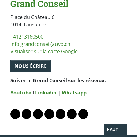
Grand Conseil
Place du Château 6
Suisse
1014
Lausanne
+41213160500
info.grandconseil(at)vd.ch
Visualiser sur la carte Google
NOUS ÉCRIRE
Suivez le Grand Conseil sur les réseaux:
Youtube
I
Linkedin
|
Whatsapp
PARTAGER LA PAGE
Lien vers le profil Mastodon
Lien vers le profil Bluesky
Lien vers le profil Instagram
Lien vers le profil Linkedin
Lien vers le profil Facebook
Lien vers le profil Twitter
Partager par WhatsAp
HAUT