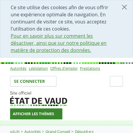
DÉBUT DU CONTENU DE LA PAGE
ACCÈS AU CHAMP DE RECHERCHE
PAGE D'ACCUEIL
FORMULAIRE DE CONTACT
Ce site utilise des cookies afin de vous offrir
une expérience optimale de navigation. En
continuant de visiter ce site, vous acceptez
l'utilisation de ces cookies.
Pour en savoir plus sur comment les
désactiver, ainsi que sur notre politique en
matière de protection des données.
Autorités
Législation
Offres d'emploi
Prestations
Sous-navigation
Votre identité
Secti
SE CONNECTER
AFFICHER LES THÈMES
Fil d'Ariane
vd.ch
Autorités
Grand Conseil
Député·e·s