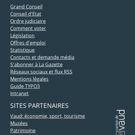
ACCÈS DIRECT
Grand Conseil
Conseil d'Etat
Ordre judiciaire
Comment voter
Législation
Offres d'emploi
Statistique
Contacts et demande média
S'abonner à La Gazette
Réseaux sociaux et flux RSS
Mentions légales
Guide TYPO3
Intranet
SITES PARTENAIRES
Vaud: économie, sport, tourisme
Musées
Patrimoine