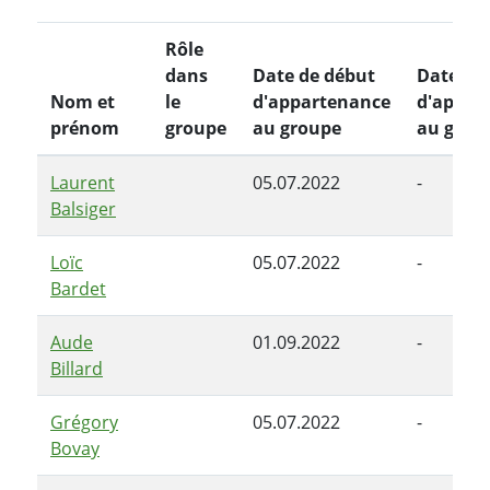
Rôle
dans
Date de début
Date de 
Nom et
le
d'appartenance
d'appar
prénom
groupe
au groupe
au grou
Laurent
05.07.2022
-
Balsiger
Loïc
05.07.2022
-
Bardet
Aude
01.09.2022
-
Billard
Grégory
05.07.2022
-
Bovay