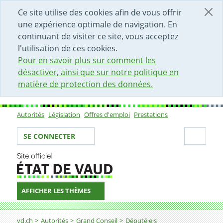
DÉBUT DU CONTENU DE LA PAGE
ACCÈS AU CHAMP DE RECHERCHE
PAGE D'ACCUEIL
FORMULAIRE DE CONTACT
Ce site utilise des cookies afin de vous offrir
une expérience optimale de navigation. En
continuant de visiter ce site, vous acceptez
l'utilisation de ces cookies.
Pour en savoir plus sur comment les
désactiver, ainsi que sur notre politique en
matière de protection des données.
Autorités
Législation
Offres d'emploi
Prestations
Sous-navigation
Votre identité
Secti
SE CONNECTER
AFFICHER LES THÈMES
Fil d'Ariane
vd.ch
Autorités
Grand Conseil
Député·e·s