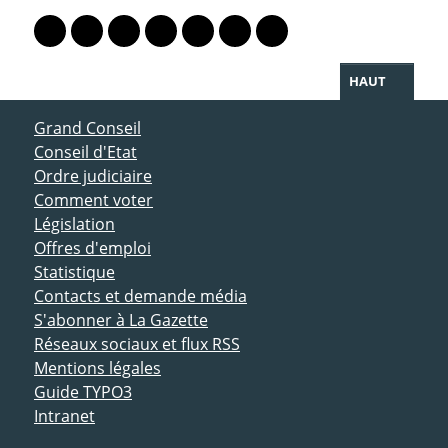
PARTAGER LA PAGE
Lien vers le profil Mastodon
Lien vers le profil Bluesky
Lien vers le profil Instagram
Lien vers le profil Linkedin
Lien vers le profil Facebook
Lien vers le profil Twitter
Partager par WhatsAp
HAUT
ACCÈS DIRECT
Grand Conseil
Conseil d'Etat
Ordre judiciaire
Comment voter
Législation
Offres d'emploi
Statistique
Contacts et demande média
S'abonner à La Gazette
Réseaux sociaux et flux RSS
Mentions légales
Guide TYPO3
Intranet