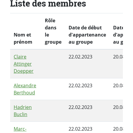
Liste des membres
Rôle
dans
Date de début
Date de 
Nom et
le
d'appartenance
d'appar
prénom
groupe
au groupe
au grou
Claire
22.02.2023
20.08.20
Attinger
Doepper
Alexandre
22.02.2023
20.08.20
Berthoud
Hadrien
22.02.2023
20.08.20
Buclin
Marc-
22.02.2023
20.08.20