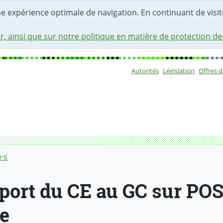
une expérience optimale de navigation. En continuant de visite
r, ainsi que sur notre politique en matière de protection d
Autorités
Législation
Offres 
Sous-navigat
·s
ort du CE au GC sur POS 
e