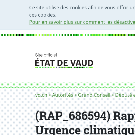
DÉBUT DU CONTENU DE LA PAGE
ACCÈS AU CHAMP DE RECHERCHE
PAGE D'ACCUEIL
FORMULAIRE DE CONTACT
Ce site utilise des cookies afin de vous offrir 
ces cookies.
Pour en savoir plus sur comment les désactive
Fil d'Ariane
vd.ch
Autorités
Grand Conseil
Député·e
(RAP_686594) Rapp
Urgence climatiqu