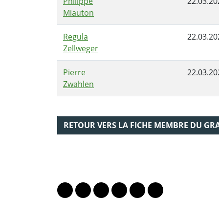
Philippe
22.03.20
Miauton
Regula
22.03.20
Zellweger
Pierre
22.03.20
Zwahlen
RETOUR VERS LA FICHE MEMBRE DU GR
PARTAGER LA PAGE
Lien vers le profil Mastodon
Lien vers le profil Bluesky
Lien vers le profil Instagram
Lien vers le profil Linkedin
Lien vers le profil Fac
Lien vers le profil