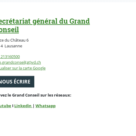
ecrétariat général du Grand
onseil
ce du Château 6
Suisse
14
Lausanne
1213160500
o.grandconseil(at)vd.ch
ualiser sur la carte Google
NOUS ÉCRIRE
ivez le Grand Conseil sur les réseaux:
utube
I
Linkedin
|
Whatsapp