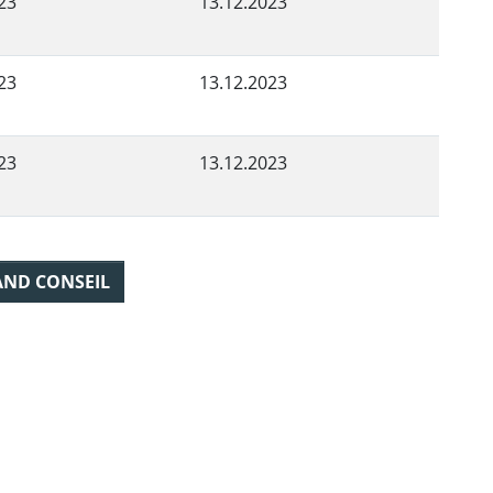
23
13.12.2023
23
13.12.2023
23
13.12.2023
AND CONSEIL
ebook
 Twitter