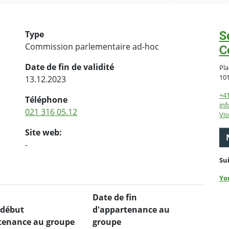
S
Type
Commission parlementaire ad-hoc
C
Date de fin de validité
Pla
10
13.12.2023
+4
Téléphone
inf
021 316 05.12
Vis
Site web:
-
Su
Yo
Date de fin
 début
d'appartenance au
tenance au groupe
groupe