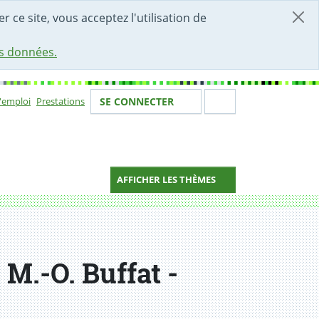
r ce site, vous acceptez l'utilisation de
es données.
Votre identité
Section de 
d'emploi
Prestations
SE CONNECTER
ion
AFFICHER LES THÈMES
M.-O. Buffat -