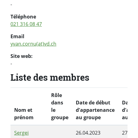
-
Téléphone
021 316 08 47
Email
yvan.cornu(at)vd.ch
Site web:
-
Liste des membres
Rôle
dans
Date de début
Date d
Nom et
le
d'appartenance
d'app
prénom
groupe
au groupe
au gr
Sergei
26.04.2023
27.06.