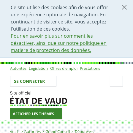
DÉBUT DU CONTENU DE LA PAGE
ACCÈS AU CHAMP DE RECHERCHE
PAGE D'ACCUEIL
FORMULAIRE DE CONTACT
Ce site utilise des cookies afin de vous offrir
une expérience optimale de navigation. En
continuant de visiter ce site, vous acceptez
l'utilisation de ces cookies.
Pour en savoir plus sur comment les
désactiver, ainsi que sur notre politique en
matière de protection des données.
Autorités
Législation
Offres d'emploi
Prestations
Sous-navigation
Votre identité
Secti
SE CONNECTER
AFFICHER LES THÈMES
Fil d'Ariane
vd.ch
Autorités
Grand Conseil
Député·e·s