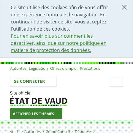
DÉBUT DU CONTENU DE LA PAGE
ACCÈS AU CHAMP DE RECHERCHE
PAGE D'ACCUEIL
FORMULAIRE DE CONTACT
Ce site utilise des cookies afin de vous offrir
une expérience optimale de navigation. En
continuant de visiter ce site, vous acceptez
l'utilisation de ces cookies.
Pour en savoir plus sur comment les
désactiver, ainsi que sur notre politique en
matière de protection des données.
Autorités
Législation
Offres d'emploi
Prestations
Sous-navigation
Votre identité
Secti
SE CONNECTER
AFFICHER LES THÈMES
Fil d'Ariane
vd.ch
Autorités
Grand Conseil
Député·e·s