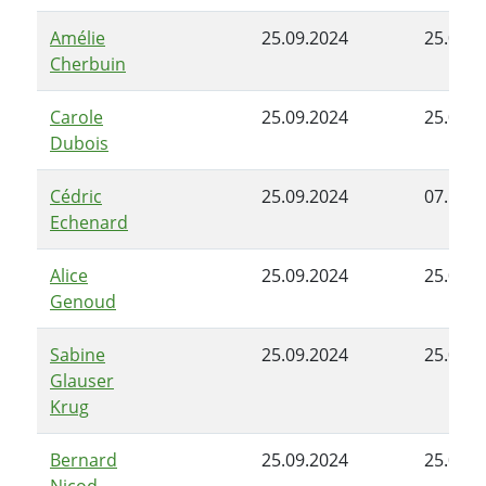
Amélie
25.09.2024
25.03.2
Cherbuin
Carole
25.09.2024
25.03.2
Dubois
Cédric
25.09.2024
07.10.2
Echenard
Alice
25.09.2024
25.03.2
Genoud
Sabine
25.09.2024
25.03.2
Glauser
Krug
Bernard
25.09.2024
25.03.2
Nicod