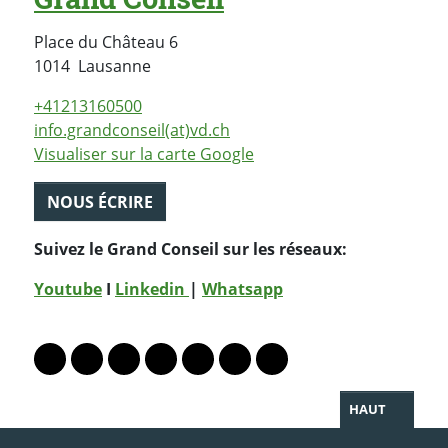
Place du Château 6
Suisse
1014
Lausanne
+41213160500
info.grandconseil(at)vd.ch
Visualiser sur la carte Google
NOUS ÉCRIRE
Suivez le Grand Conseil sur les réseaux:
Youtube
I
Linkedin
|
Whatsapp
PARTAGER LA PAGE
Lien vers le profil Mastodon
Lien vers le profil Bluesky
Lien vers le profil Instagram
Lien vers le profil Linkedin
Lien vers le profil Facebook
Lien vers le profil Twitter
Partager par WhatsAp
HAUT