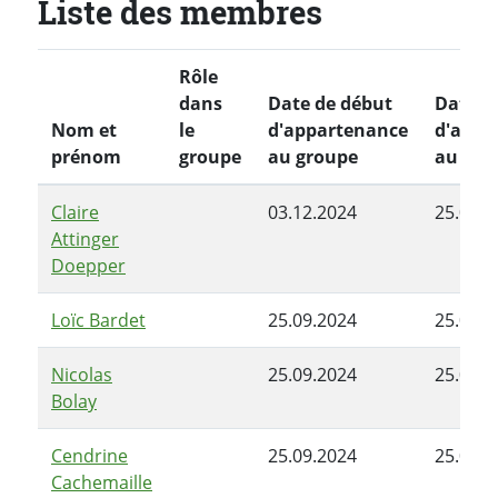
Liste des membres
Rôle
dans
Date de début
Date de
Nom et
le
d'appartenance
d'appa
prénom
groupe
au groupe
au gro
Claire
03.12.2024
25.03.2
Attinger
Doepper
Loïc Bardet
25.09.2024
25.03.2
Nicolas
25.09.2024
25.03.2
Bolay
Cendrine
25.09.2024
25.03.2
Cachemaille