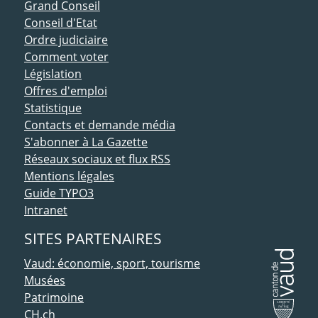
ACCÈS DIRECT
Grand Conseil
Conseil d'Etat
Ordre judiciaire
Comment voter
Législation
Offres d'emploi
Statistique
Contacts et demande média
S'abonner à La Gazette
Réseaux sociaux et flux RSS
Mentions légales
Guide TYPO3
Intranet
SITES PARTENAIRES
Vaud: économie, sport, tourisme
Musées
Patrimoine
CH.ch