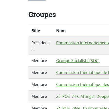
Groupes
Rôle
Nom
Président-
Commission interparlementai
e
Membre
Groupe Socialiste (SOC)
Membre
Commission thématique de l
Membre
Commission thématique des a
Membre
23_POS_74-C.Attinger Doeppe
Membre
24_POS_28-M. Thalmann-Ne d