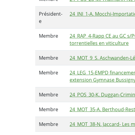
Président-
24_INI_1-A. Mocchi-Importat
e
Membre
24_RAP_4-Rapp CE au GC s/PO
torrentielles en viticulture
Membre
24_MOT_9_S. Aschwanden-Lég
Membre
24_LEG_15-EMPD financement 
extension Gymnase Bussign
Membre
24_POS_30-K. Duggan-Crimin
Membre
24_MOT_35-A. Berthoud-Restr
Membre
24_MOT_38-N. Jaccard- Les mé