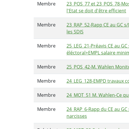
Membre
23_POS_77 et 23_POS_78-Mosc
l'Etat se doit d'être efficient
Membre
23_RAP_52-Rapp CE au GC s/
les SDIS
Membre
25_LEG_21-Préavis CE au GC
éléctoral+EMPL salaire min
Membre
25_POS_42-M. Wahlen Monitor
Membre
24_LEG_128-EMPD travaux co
Membre
24_MOT_51 M. Wahlen-Ce qui e
Membre
24_RAP_6-Rapp du CE au GC s
narcisses