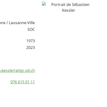
ne / Lausanne-Ville
SOC
1973
2023
.kessler(at)gc.vd.ch
076 615 01 11