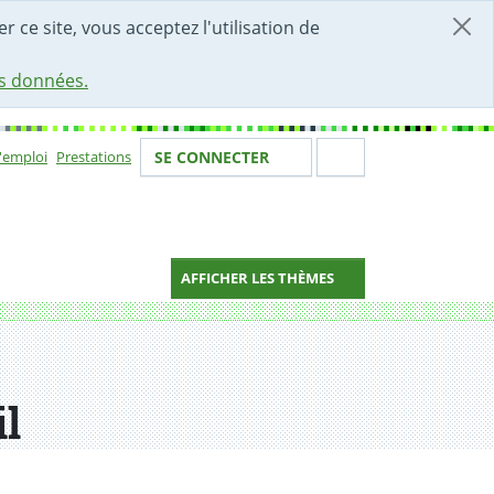
r ce site, vous acceptez l'utilisation de
es données.
Votre identité
Section de 
d'emploi
Prestations
SE CONNECTER
ion
AFFICHER LES THÈMES
l