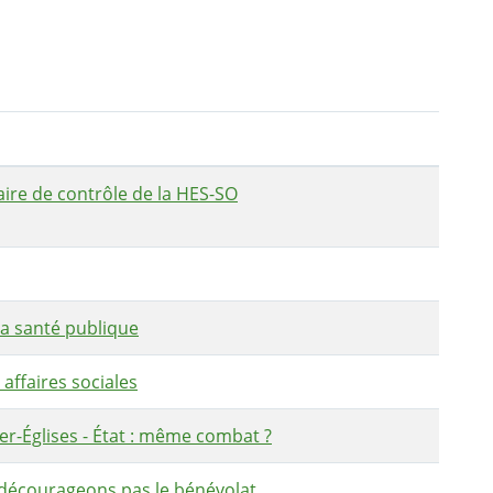
re de contrôle de la HES-SO
a santé publique
ffaires sociales
r-Églises - État : même combat ?
écourageons pas le bénévolat