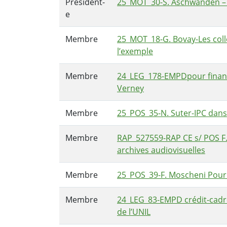
Président-
25_MOT_30-S. Aschwanden – 
e
Membre
25_MOT_18-G. Bovay-Les colle
l’exemple
Membre
24_LEG_178-EMPDpour financ
Verney
Membre
25_POS_35-N. Suter-IPC dans 
Membre
RAP_527559-RAP CE s/ POS F
archives audiovisuelles
Membre
25_POS_39-F. Moscheni Pour u
Membre
24_LEG_83-EMPD crédit-cadre
de l’UNIL