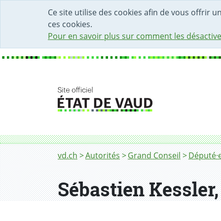
DÉBUT DU CONTENU DE LA PAGE
ACCÈS AU CHAMP DE RECHERCHE
PAGE D'ACCUEIL
FORMULAIRE DE CONTACT
Ce site utilise des cookies afin de vous offrir 
ces cookies.
Pour en savoir plus sur comment les désactive
Fil d'Ariane
vd.ch
Autorités
Grand Conseil
Député·e
Sébastien Kessler