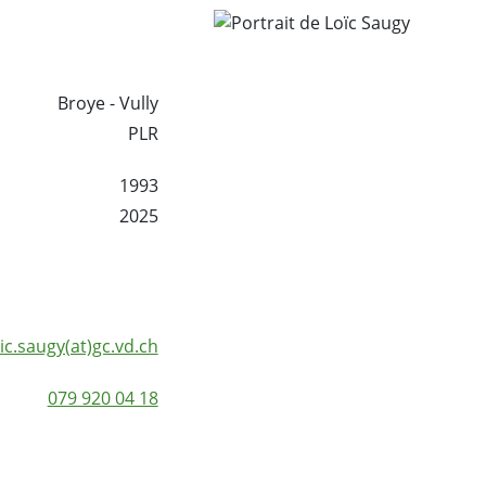
Broye - Vully
PLR
1993
2025
oic.saugy(at)gc.vd.ch
079 920 04 18