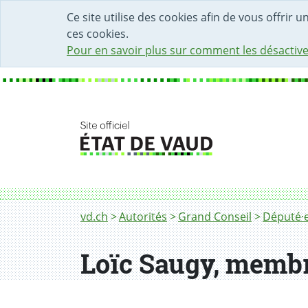
DÉBUT DU CONTENU DE LA PAGE
ACCÈS AU CHAMP DE RECHERCHE
PAGE D'ACCUEIL
FORMULAIRE DE CONTACT
Ce site utilise des cookies afin de vous offrir 
ces cookies.
Pour en savoir plus sur comment les désactive
Fil d'Ariane
vd.ch
Autorités
Grand Conseil
Député·e
Loïc Saugy, membr