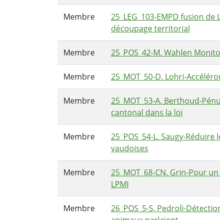
Membre
25_LEG_103-EMPD fusion de Luc
découpage territorial
Membre
25_POS_42-M. Wahlen Monitor
Membre
25_MOT_50-D. Lohri-Accéléron
Membre
25_MOT_53-A. Berthoud-Pénuri
cantonal dans la loi
Membre
25_POS_54-L. Saugy-Réduire l
vaudoises
Membre
25_MOT_68-CN. Grin-Pour un r
LPMI
Membre
26_POS_5-S. Pedroli-Détection 