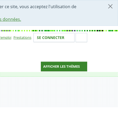
r ce site, vous acceptez l'utilisation de
es données.
Votre identité
Section de 
d'emploi
Prestations
SE CONNECTER
ion
AFFICHER LES THÈMES