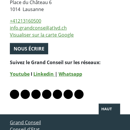
Place du Château 6
Suisse
1014
Lausanne
+41213160500
info.grandconseil(at)vd.ch
Visualiser sur la carte Google
NOUS ÉCRIRE
Suivez le Grand Conseil sur les réseaux:
Youtube
I
Linkedin
|
Whatsapp
PARTAGER LA PAGE
Lien vers le profil Mastodon
Lien vers le profil Bluesky
Lien vers le profil Instagram
Lien vers le profil Linkedin
Lien vers le profil Facebook
Lien vers le profil Twitter
Partager par WhatsAp
HAUT
ACCÈS DIRECT
Grand Conseil
Conseil d'Etat