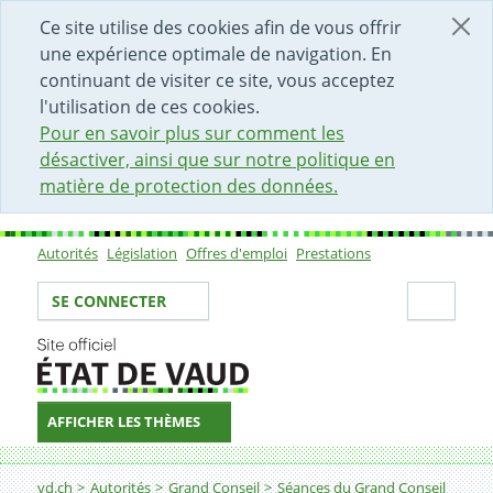
DÉBUT DU CONTENU DE LA PAGE
ACCÈS AU CHAMP DE RECHERCHE
PAGE D'ACCUEIL
FORMULAIRE DE CONTACT
Ce site utilise des cookies afin de vous offrir
une expérience optimale de navigation. En
continuant de visiter ce site, vous acceptez
l'utilisation de ces cookies.
Pour en savoir plus sur comment les
désactiver, ainsi que sur notre politique en
matière de protection des données.
Autorités
Législation
Offres d'emploi
Prestations
Sous-navigation
Votre identité
Secti
SE CONNECTER
AFFICHER LES THÈMES
Fil d'Ariane
vd.ch
Autorités
Grand Conseil
Séances du Grand Conseil