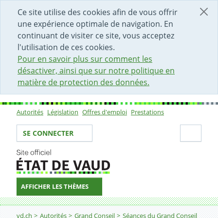
DÉBUT DU CONTENU DE LA PAGE
ACCÈS AU CHAMP DE RECHERCHE
PAGE D'ACCUEIL
FORMULAIRE DE CONTACT
Ce site utilise des cookies afin de vous offrir
une expérience optimale de navigation. En
continuant de visiter ce site, vous acceptez
l'utilisation de ces cookies.
Pour en savoir plus sur comment les
désactiver, ainsi que sur notre politique en
matière de protection des données.
Autorités
Législation
Offres d'emploi
Prestations
Sous-navigation
Votre identité
Secti
SE CONNECTER
AFFICHER LES THÈMES
Fil d'Ariane
vd.ch
Autorités
Grand Conseil
Séances du Grand Conseil