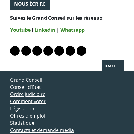
NOUS ÉCRIRE
Suivez le Grand Conseil sur les réseaux:
Youtube
I
Linkedin
|
Whatsapp
PARTAGER LA PAGE
Lien vers le profil Mastodon
Lien vers le profil Bluesky
Lien vers le profil Instagram
Lien vers le profil Linkedin
Lien vers le profil Facebook
Lien vers le profil Twitter
Partager par WhatsAp
HAUT
ACCÈS DIRECT
Grand Conseil
Conseil d'Etat
Ordre judiciaire
Comment voter
Législation
Offres d'emploi
Statistique
Contacts et demande média