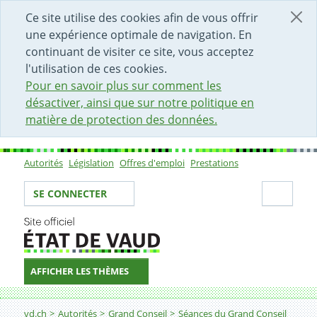
DÉBUT DU CONTENU DE LA PAGE
ACCÈS AU CHAMP DE RECHERCHE
PAGE D'ACCUEIL
FORMULAIRE DE CONTACT
Ce site utilise des cookies afin de vous offrir
une expérience optimale de navigation. En
continuant de visiter ce site, vous acceptez
l'utilisation de ces cookies.
Pour en savoir plus sur comment les
désactiver, ainsi que sur notre politique en
matière de protection des données.
Autorités
Législation
Offres d'emploi
Prestations
Sous-navigation
Votre identité
Secti
SE CONNECTER
AFFICHER LES THÈMES
Fil d'Ariane
vd.ch
Autorités
Grand Conseil
Séances du Grand Conseil