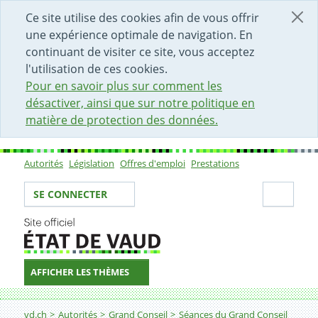
DÉBUT DU CONTENU DE LA PAGE
ACCÈS AU CHAMP DE RECHERCHE
PAGE D'ACCUEIL
FORMULAIRE DE CONTACT
Ce site utilise des cookies afin de vous offrir
une expérience optimale de navigation. En
continuant de visiter ce site, vous acceptez
l'utilisation de ces cookies.
Pour en savoir plus sur comment les
désactiver, ainsi que sur notre politique en
matière de protection des données.
Autorités
Législation
Offres d'emploi
Prestations
Sous-navigation
Votre identité
Secti
SE CONNECTER
AFFICHER LES THÈMES
Fil d'Ariane
vd.ch
Autorités
Grand Conseil
Séances du Grand Conseil