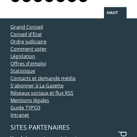
Lien vers le profil Mastodon
Lien vers le profil Bluesky
Lien vers le profil Instagram
Lien vers le profil Linkedin
Lien vers le profil Facebook
Lien vers le profil Twitter
Partager par WhatsAp
HAUT
ACCÈS DIRECT
Grand Conseil
Conseil d'Etat
Ordre judiciaire
Comment voter
Législation
Offres d'emploi
Statistique
Contacts et demande média
S'abonner à La Gazette
Réseaux sociaux et flux RSS
Mentions légales
Guide TYPO3
Intranet
SITES PARTENAIRES