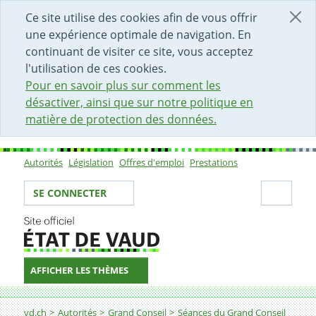
DÉBUT DU CONTENU DE LA PAGE
ACCÈS AU CHAMP DE RECHERCHE
PAGE D'ACCUEIL
FORMULAIRE DE CONTACT
Ce site utilise des cookies afin de vous offrir
une expérience optimale de navigation. En
continuant de visiter ce site, vous acceptez
l'utilisation de ces cookies.
Pour en savoir plus sur comment les
désactiver, ainsi que sur notre politique en
matière de protection des données.
Autorités
Législation
Offres d'emploi
Prestations
Sous-navigation
Votre identité
Secti
SE CONNECTER
AFFICHER LES THÈMES
Fil d'Ariane
vd.ch
Autorités
Grand Conseil
Séances du Grand Conseil