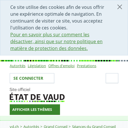
DÉBUT DU CONTENU DE LA PAGE
ACCÈS AU CHAMP DE RECHERCHE
PAGE D'ACCUEIL
FORMULAIRE DE CONTACT
Ce site utilise des cookies afin de vous offrir
une expérience optimale de navigation. En
continuant de visiter ce site, vous acceptez
l'utilisation de ces cookies.
Pour en savoir plus sur comment les
désactiver, ainsi que sur notre politique en
matière de protection des données.
Autorités
Législation
Offres d'emploi
Prestations
Sous-navigation
Votre identité
Secti
SE CONNECTER
AFFICHER LES THÈMES
Fil d'Ariane
vd.ch
Autorités
Grand Conseil
Séances du Grand Conseil