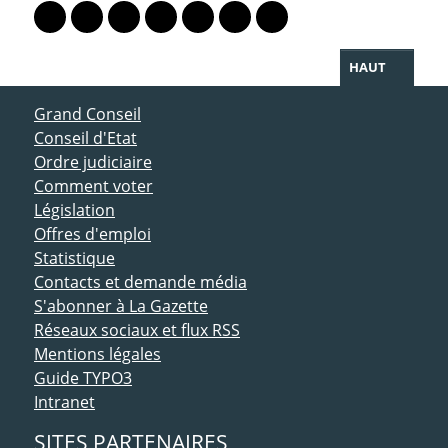
Lien vers le profil Mastodon
Lien vers le profil Bluesky
Lien vers le profil Instagram
Lien vers le profil Linkedin
Lien vers le profil Facebook
Lien vers le profil Twitter
Partager par WhatsAp
HAUT
ACCÈS DIRECT
Grand Conseil
Conseil d'Etat
Ordre judiciaire
Comment voter
Législation
Offres d'emploi
Statistique
Contacts et demande média
S'abonner à La Gazette
Réseaux sociaux et flux RSS
Mentions légales
Guide TYPO3
Intranet
SITES PARTENAIRES