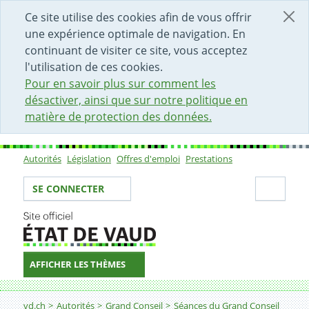
DÉBUT DU CONTENU DE LA PAGE
ACCÈS AU CHAMP DE RECHERCHE
PAGE D'ACCUEIL
FORMULAIRE DE CONTACT
Ce site utilise des cookies afin de vous offrir
une expérience optimale de navigation. En
continuant de visiter ce site, vous acceptez
l'utilisation de ces cookies.
Pour en savoir plus sur comment les
désactiver, ainsi que sur notre politique en
matière de protection des données.
Autorités
Législation
Offres d'emploi
Prestations
Sous-navigation
Votre identité
Secti
SE CONNECTER
AFFICHER LES THÈMES
Fil d'Ariane
vd.ch
Autorités
Grand Conseil
Séances du Grand Conseil