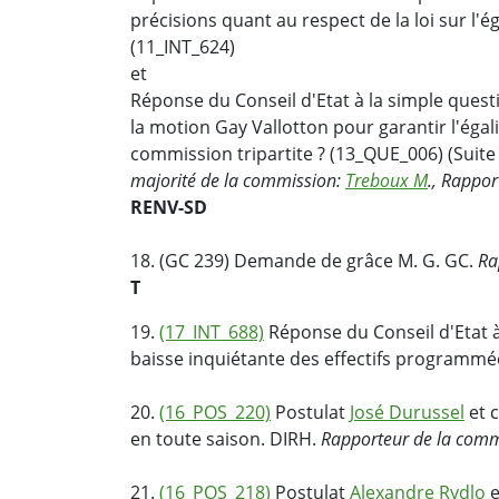
précisions quant au respect de la loi sur l'
(11_INT_624)
et
Réponse du Conseil d'Etat à la simple quest
la motion Gay Vallotton pour garantir l'éga
commission tripartite ? (13_QUE_006) (Suite
majorité de la commission:
Treboux M
., Rappor
RENV-SD
18. (GC 239) Demande de grâce M. G. GC.
Ra
T
19.
(17_INT_688)
Réponse du Conseil d'Etat à
baisse inquiétante des effectifs programmé
20.
(16_POS_220)
Postulat
José Durussel
et c
en toute saison. DIRH.
Rapporteur de la comm
21.
(16_POS_218)
Postulat
Alexandre Rydlo
e