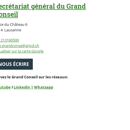
ecrétariat général du Grand
onseil
ce du Château 6
Suisse
14
Lausanne
1213160500
o.grandconseil(at)vd.ch
ualiser sur la carte Google
NOUS ÉCRIRE
ivez le Grand Conseil sur les réseaux:
utube
I
Linkedin
|
Whatsapp