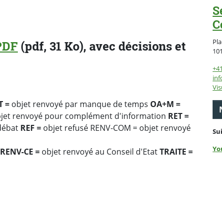
S
C
Pla
PDF
(pdf, 31 Ko), avec décisions et
10
+4
inf
Vis
T =
objet renvoyé par manque de temps
OA+M =
jet renvoyé pour complément d'information
RET =
débat
REF =
objet refusé RENV-COM = objet renvoyé
Su
Yo
RENV-CE =
objet renvoyé au Conseil d'Etat
TRAITE =