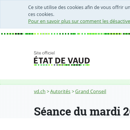
DÉBUT DU CONTENU DE LA PAGE
ACCÈS AU CHAMP DE RECHERCHE
PAGE D'ACCUEIL
FORMULAIRE DE CONTACT
Ce site utilise des cookies afin de vous offrir 
ces cookies.
Pour en savoir plus sur comment les désactive
Fil d'Ariane
vd.ch
Autorités
Grand Conseil
Séance du mardi 2