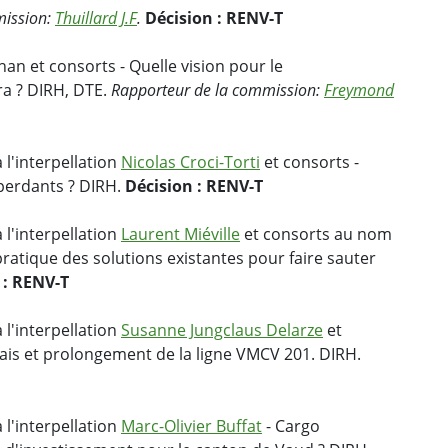
mission:
Thuillard J.F
.
Décision : RENV-T
an et consorts - Quelle vision pour le
ra ? DIRH, DTE.
Rapporteur de la commission:
Freymond
 l'interpellation
Nicolas Croci-Torti
et consorts -
 perdants ? DIRH.
Décision : RENV-T
 l'interpellation
Laurent Miéville
et consorts au nom
pratique des solutions existantes pour faire sauter
 : RENV-T
 l'interpellation
Susanne Jungclaus Delarze
et
lais et prolongement de la ligne VMCV 201. DIRH.
 l'interpellation
Marc-Olivier Buffat
- Cargo