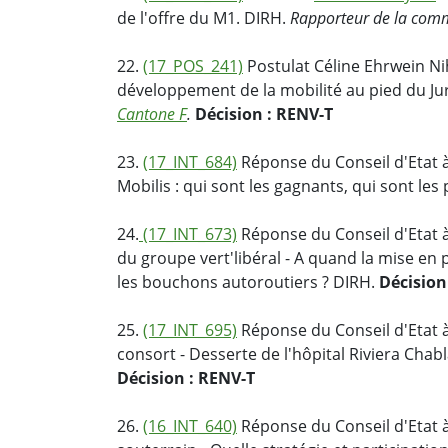
de l'offre du M1. DIRH.
Rapporteur de la com
22.
(17_POS_241)
Postulat Céline Ehrwein Nih
développement de la mobilité au pied du Ju
Cantone F
.
Décision : RENV-T
23.
(17_INT_684)
Réponse du Conseil d'Etat à
Mobilis : qui sont les gagnants, qui sont les
24.
(17_INT_673)
Réponse du Conseil d'Etat à
du groupe vert'libéral - A quand la mise en 
les bouchons autoroutiers ? DIRH.
Décision
25.
(17_INT_695)
Réponse du Conseil d'Etat à
consort - Desserte de l'hôpital Riviera Chab
Décision : RENV-T
26.
(16_INT_640)
Réponse du Conseil d'Etat à