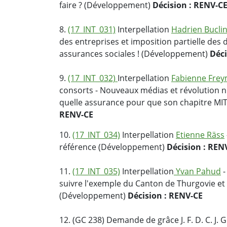
faire ? (Développement)
Décision : RENV-C
8.
(17_INT_031)
Interpellation
Hadrien Bucli
des entreprises et imposition partielle des 
assurances sociales ! (Développement)
Déci
9.
(17_INT_032)
Interpellation
Fabienne Fre
consorts - Nouveaux médias et révolution n
quelle assurance pour que son chapitre MIT
RENV-CE
10.
(17_INT_034)
Interpellation
Etienne Räss
référence (Développement)
Décision : REN
11.
(17_INT_035)
Interpellation
Yvan Pahud
-
suivre l'exemple du Canton de Thurgovie et 
(Développement)
Décision : RENV-CE
12. (GC 238) Demande de grâce J. F. D. C. J. 