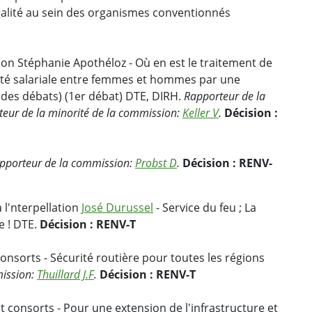
égalité au sein des organismes conventionnés
ion Stéphanie Apothéloz - Où en est le traitement de
lité salariale entre femmes et hommes par une
 des débats) (1er débat) DTE, DIRH.
Rapporteur de la
teur de la minorité de la commission:
Keller V
.
Décision :
pporteur de la commission:
Probst D
.
Décision : RENV-
 l'nterpellation
José Durussel
- Service du feu ; La
e ! DTE.
Décision : RENV-T
onsorts - Sécurité routière pour toutes les régions
ission:
Thuillard J.F
.
Décision : RENV-T
t consorts - Pour une extension de l'infrastructure et