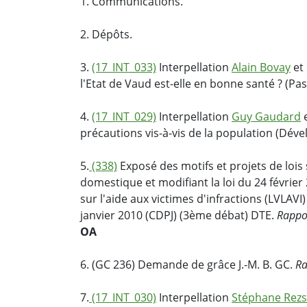
1. Communications.
2. Dépôts.
3.
(17_INT_033)
Interpellation
Alain Bovay
et 
l'Etat de Vaud est-elle en bonne santé ? (
4.
(17_INT_029)
Interpellation
Guy Gaudard
e
précautions vis-à-vis de la population (Dé
5.
(338)
Exposé des motifs et projets de lois s
domestique et modifiant la loi du 24 février
sur l'aide aux victimes d'infractions (LVLAVI)
janvier 2010 (CDPJ) (3ème débat) DTE.
Rappo
OA
6. (GC 236) Demande de grâce J.-M. B. GC.
Ra
7.
(17_INT_030)
Interpellation
Stéphane Rez