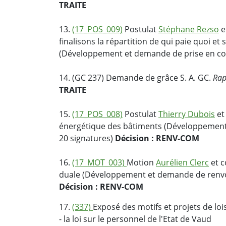
TRAITE
13.
(17_POS_009)
Postulat
Stéphane Rezso
e
finalisons la répartition de qui paie quoi e
(Développement et demande de prise en co
14. (GC 237) Demande de grâce S. A. GC.
Rap
TRAITE
15.
(17_POS_008)
Postulat
Thierry Dubois
et
énergétique des bâtiments (Développement
20 signatures)
Décision : RENV-COM
16.
(17_MOT_003)
Motion
Aurélien Clerc
et c
duale (Développement et demande de renvo
Décision : RENV-COM
17.
(337)
Exposé des motifs et projets de loi
- la loi sur le personnel de l'Etat de Vaud