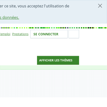
r ce site, vous acceptez l'utilisation de
es données.
Votre identité
Section de 
d'emploi
Prestations
SE CONNECTER
ion
AFFICHER LES THÈMES