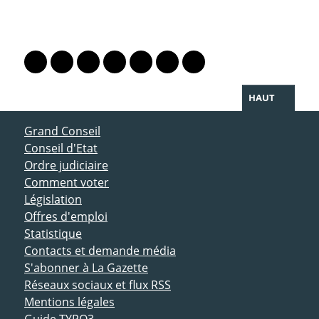
PARTAGER LA PAGE
Lien vers le profil Mastodon
Lien vers le profil Bluesky
Lien vers le profil Instagram
Lien vers le profil Linkedin
Lien vers le profil Facebook
Lien vers le profil Twitter
Partager par WhatsAp
HAUT
ACCÈS DIRECT
Grand Conseil
Conseil d'Etat
Ordre judiciaire
Comment voter
Législation
Offres d'emploi
Statistique
Contacts et demande média
S'abonner à La Gazette
Réseaux sociaux et flux RSS
Mentions légales
Guide TYPO3