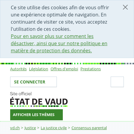
DÉBUT DU CONTENU DE LA PAGE
ACCÈS AU CHAMP DE RECHERCHE
PAGE D'ACCUEIL
FORMULAIRE DE CONTACT
Ce site utilise des cookies afin de vous offrir
une expérience optimale de navigation. En
continuant de visiter ce site, vous acceptez
l'utilisation de ces cookies.
Pour en savoir plus sur comment les
désactiver, ainsi que sur notre politique en
matière de protection des données.
Autorités
Législation
Offres d'emploi
Prestations
Sous-navigation
Votre identité
Secti
SE CONNECTER
AFFICHER LES THÈMES
Fil d'Ariane
vd.ch
Justice
La justice civile
Consensus parental