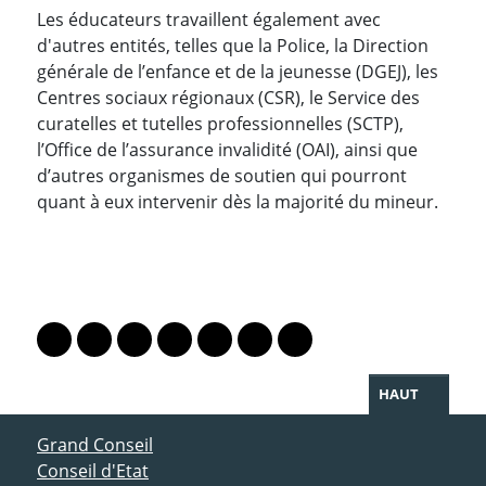
Les éducateurs travaillent également avec
d'autres entités, telles que la Police, la Direction
générale de l’enfance et de la jeunesse (DGEJ), les
Centres sociaux régionaux (CSR), le Service des
curatelles et tutelles professionnelles (SCTP),
l’Office de l’assurance invalidité (OAI), ainsi que
d’autres organismes de soutien qui pourront
quant à eux intervenir dès la majorité du mineur.
PARTAGER LA PAGE
Lien vers le profil Mastodon
Lien vers le profil Bluesky
Lien vers le profil Instagram
Lien vers le profil Linkedin
Lien vers le profil Facebook
Lien vers le profil Twitter
Partager par WhatsAp
HAUT
ACCÈS DIRECT
Grand Conseil
Conseil d'Etat