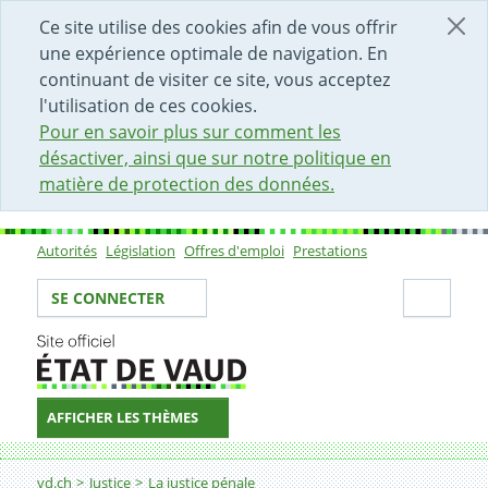
DÉBUT DU CONTENU DE LA PAGE
ACCÈS AU CHAMP DE RECHERCHE
PAGE D'ACCUEIL
FORMULAIRE DE CONTACT
Ce site utilise des cookies afin de vous offrir
une expérience optimale de navigation. En
continuant de visiter ce site, vous acceptez
l'utilisation de ces cookies.
Pour en savoir plus sur comment les
désactiver, ainsi que sur notre politique en
matière de protection des données.
Autorités
Législation
Offres d'emploi
Prestations
Sous-navigation
Votre identité
Secti
SE CONNECTER
AFFICHER LES THÈMES
Fil d'Ariane
Tribunal des mineurs : l'Unité des mesures socio-éduca
vd.ch
Justice
La justice pénale