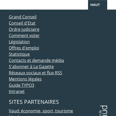
HAUT
ACCÈS DIRECT
Grand Conseil
Conseil d'Etat
Ordre judiciaire
Comment voter
Législation
Offres d'emploi
Statistique
Contacts et demande média
S'abonner à La Gazette
Réseaux sociaux et flux RSS
Mentions légales
Guide TYPO3
Intranet
SITES PARTENAIRES
Vaud: économie, sport, tourisme