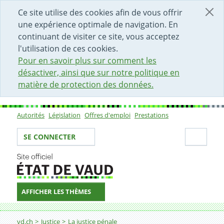
DÉBUT DU CONTENU DE LA PAGE
ACCÈS AU CHAMP DE RECHERCHE
PAGE D'ACCUEIL
FORMULAIRE DE CONTACT
Ce site utilise des cookies afin de vous offrir
une expérience optimale de navigation. En
continuant de visiter ce site, vous acceptez
l'utilisation de ces cookies.
Pour en savoir plus sur comment les
désactiver, ainsi que sur notre politique en
matière de protection des données.
Autorités
Législation
Offres d'emploi
Prestations
Sous-navigation
Votre identité
Secti
SE CONNECTER
AFFICHER LES THÈMES
Fil d'Ariane
Tribunal des mineurs : l'Unité des prestations personn
vd.ch
Justice
La justice pénale