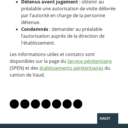
Détenus avant jugement
: obtenir au
préalable une autorisation de visite délivrée
par l’autorité en charge de la personne
détenue.
Condamnés
: demander au préalable
l’autorisation auprès de la direction de
l'établissement.
Les informations utiles et contatcs sont
disponibles sur la page du
Service pénitentiaire
(SPEN) et des
établissements pénitentiaires
du
canton de Vaud.
PARTAGER LA PAGE
Lien vers le profil Mastodon
Lien vers le profil Bluesky
Lien vers le profil Instagram
Lien vers le profil Linkedin
Lien vers le profil Facebook
Lien vers le profil Twitter
Partager par WhatsAp
HAUT