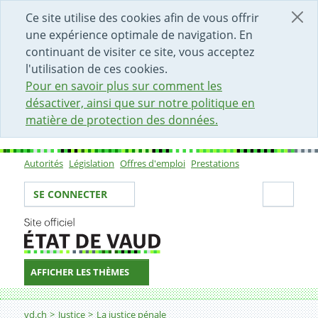
DÉBUT DU CONTENU DE LA PAGE
ACCÈS AU CHAMP DE RECHERCHE
PAGE D'ACCUEIL
FORMULAIRE DE CONTACT
Ce site utilise des cookies afin de vous offrir
une expérience optimale de navigation. En
continuant de visiter ce site, vous acceptez
l'utilisation de ces cookies.
Pour en savoir plus sur comment les
désactiver, ainsi que sur notre politique en
matière de protection des données.
Autorités
Législation
Offres d'emploi
Prestations
Sous-navigation
Votre identité
Secti
SE CONNECTER
AFFICHER LES THÈMES
Fil d'Ariane
Procédure devant le Ministère public: aspects pratique
vd.ch
Justice
La justice pénale