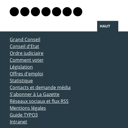
PARTAGER LA PAGE
Lien vers le profil Mastodon
Lien vers le profil Bluesky
Lien vers le profil Instagram
Lien vers le profil Linkedin
Lien vers le profil Facebook
Lien vers le profil Twitter
Partager par WhatsAp
HAUT
ACCÈS DIRECT
Grand Conseil
Conseil d'Etat
Ordre judiciaire
Comment voter
Législation
Offres d'emploi
Statistique
Contacts et demande média
S'abonner à La Gazette
Réseaux sociaux et flux RSS
Mentions légales
Guide TYPO3
Intranet