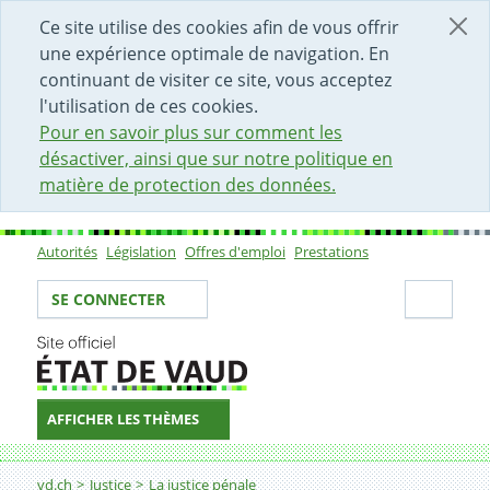
DÉBUT DU CONTENU DE LA PAGE
ACCÈS AU CHAMP DE RECHERCHE
PAGE D'ACCUEIL
FORMULAIRE DE CONTACT
Ce site utilise des cookies afin de vous offrir
une expérience optimale de navigation. En
continuant de visiter ce site, vous acceptez
l'utilisation de ces cookies.
Pour en savoir plus sur comment les
désactiver, ainsi que sur notre politique en
matière de protection des données.
Autorités
Législation
Offres d'emploi
Prestations
Sous-navigation
Votre identité
Secti
SE CONNECTER
AFFICHER LES THÈMES
Fil d'Ariane
Que se passe-t-il après le dépôt d'une plainte pénale?
vd.ch
Justice
La justice pénale